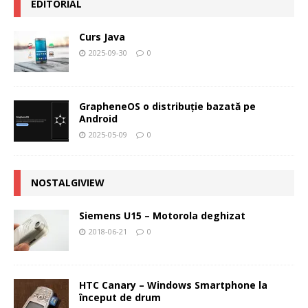
EDITORIAL
Curs Java
2025-09-30
0
GrapheneOS o distribuție bazată pe
Android
2025-05-09
0
NOSTALGIVIEW
Siemens U15 – Motorola deghizat
2018-06-21
0
HTC Canary – Windows Smartphone la
început de drum