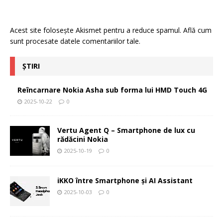
Acest site folosește Akismet pentru a reduce spamul.
Află cum
sunt procesate datele comentariilor tale
.
ȘTIRI
Reîncarnare Nokia Asha sub forma lui HMD Touch 4G
2025-10-22
0
Vertu Agent Q – Smartphone de lux cu
rădăcini Nokia
2025-10-19
0
iKKO între Smartphone și AI Assistant
2025-10-03
0