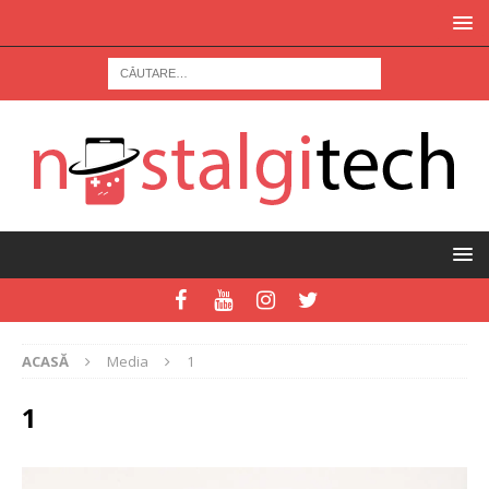
ACASĂ
Media
1
1