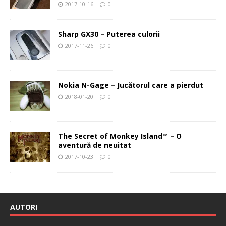
2017-10-16
0
Sharp GX30 – Puterea culorii
2017-11-26
0
Nokia N-Gage – Jucătorul care a pierdut
2018-01-20
0
The Secret of Monkey Island™ – O
aventură de neuitat
2017-10-23
0
AUTORI