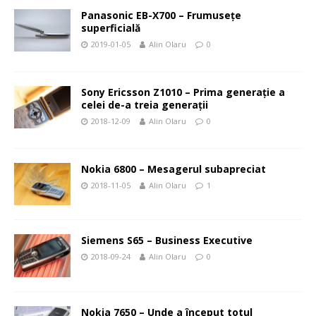
Panasonic EB-X700 – Frumuseţe
superficială
2019-01-05
Alin Olaru
0
Sony Ericsson Z1010 – Prima generaţie a
celei de-a treia generaţii
2018-12-09
Alin Olaru
0
Nokia 6800 – Mesagerul subapreciat
2018-11-05
Alin Olaru
1
Siemens S65 – Business Executive
2018-09-24
Alin Olaru
0
Nokia 7650 – Unde a început totul