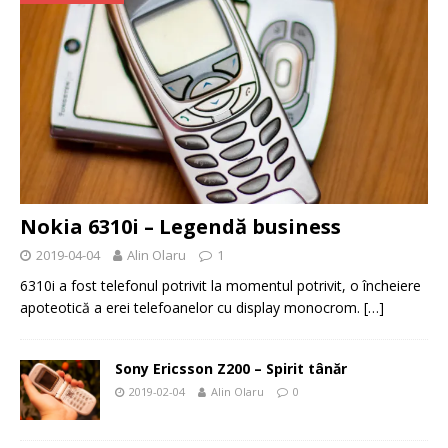
Nokia 6310i – Legendă business
2019-04-04
Alin Olaru
1
6310i a fost telefonul potrivit la momentul potrivit, o încheiere
apoteotică a erei telefoanelor cu display monocrom.
[…]
Sony Ericsson Z200 – Spirit tânăr
2019-02-04
Alin Olaru
0