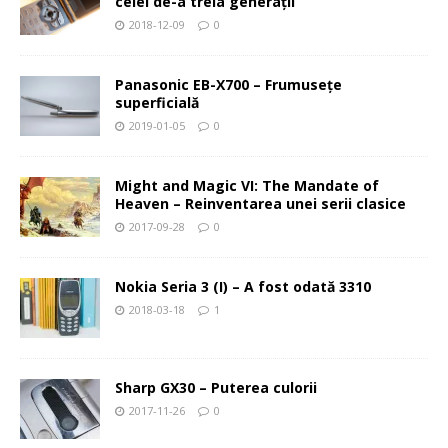
celei de-a treia generaţii
2018-12-09
0
Panasonic EB-X700 – Frumuseţe
superficială
2019-01-05
0
Might and Magic VI: The Mandate of
Heaven – Reinventarea unei serii clasice
2017-09-28
0
Nokia Seria 3 (I) – A fost odată 3310
2018-03-18
1
Sharp GX30 – Puterea culorii
2017-11-26
0