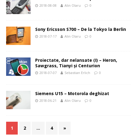
2018-08-08
Alin Olaru
0
Sony Ericsson S700 – De la Tokyo la Berlin
2018-07-17
Alin Olaru
0
Proiectate, dar nelansate (I) – Heron,
Sawgrass, Tianyi şi Centurion
2018-07-07
Sebastian Erlich
0
Siemens U15 – Motorola deghizat
2018-06-21
Alin Olaru
0
1
2
…
4
»