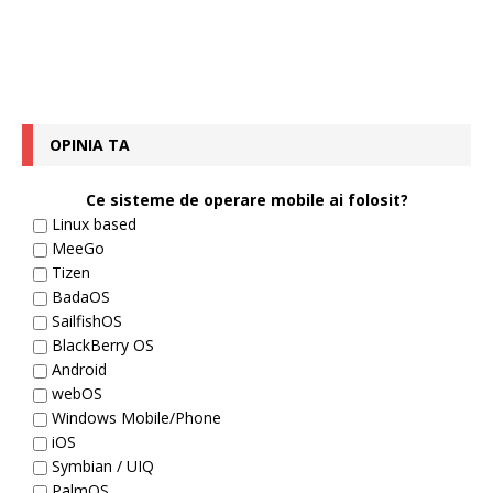
OPINIA TA
Ce sisteme de operare mobile ai folosit?
Linux based
MeeGo
Tizen
BadaOS
SailfishOS
BlackBerry OS
Android
webOS
Windows Mobile/Phone
iOS
Symbian / UIQ
PalmOS