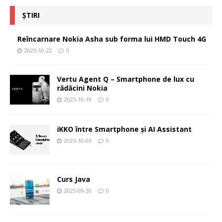
ȘTIRI
Reîncarnare Nokia Asha sub forma lui HMD Touch 4G
2025-10-22
0
Vertu Agent Q – Smartphone de lux cu
rădăcini Nokia
2025-10-19
0
iKKO între Smartphone și AI Assistant
2025-10-03
0
Curs Java
2025-09-30
0