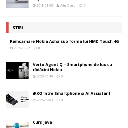
2019-01-05
Alin Olaru
0
ȘTIRI
Reîncarnare Nokia Asha sub forma lui HMD Touch 4G
2025-10-22
0
Vertu Agent Q – Smartphone de lux cu
rădăcini Nokia
2025-10-19
0
iKKO între Smartphone și AI Assistant
2025-10-03
0
Curs Java