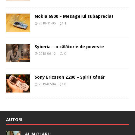
Nokia 6800 – Mesagerul subapreciat
2018-11-05
1
Syberia – o călătorie de poveste
2018-06-12
0
Sony Ericsson Z200 – Spirit tânăr
2019-02-04
0
AUTORI
ALIN OLARU