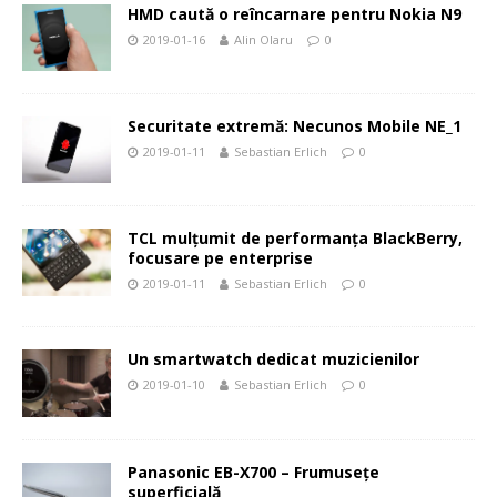
HMD caută o reîncarnare pentru Nokia N9
2019-01-16
Alin Olaru
0
Securitate extremă: Necunos Mobile NE_1
2019-01-11
Sebastian Erlich
0
TCL mulțumit de performanța BlackBerry,
focusare pe enterprise
2019-01-11
Sebastian Erlich
0
Un smartwatch dedicat muzicienilor
2019-01-10
Sebastian Erlich
0
Panasonic EB-X700 – Frumuseţe
superficială