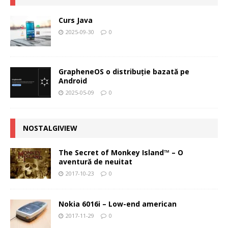
Curs Java
2025-09-30
0
GrapheneOS o distribuție bazată pe
Android
2025-05-09
0
NOSTALGIVIEW
The Secret of Monkey Island™ – O
aventură de neuitat
2017-10-23
0
Nokia 6016i – Low-end american
2017-11-29
0