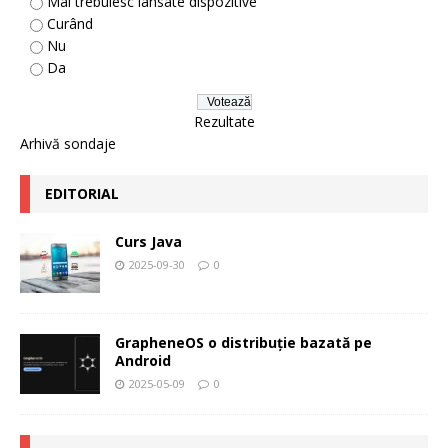
Mai trebuiesc lansate dispozitive
Curând
Nu
Da
Rezultate
Arhivă sondaje
EDITORIAL
Curs Java
2025-09-30
0
GrapheneOS o distribuție bazată pe
Android
2025-05-09
0