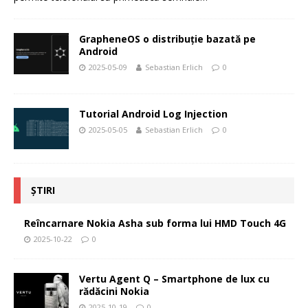
GrapheneOS o distribuție bazată pe
Android
2025-05-09
Sebastian Erlich
0
Tutorial Android Log Injection
2025-05-05
Sebastian Erlich
0
ȘTIRI
Reîncarnare Nokia Asha sub forma lui HMD Touch 4G
2025-10-22
0
Vertu Agent Q – Smartphone de lux cu
rădăcini Nokia
2025-10-19
0