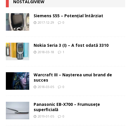
NOSTALGIVIEW
Siemens S55 – Potenţial întârziat
2017-12-29
0
Nokia Seria 3 (I) – A fost odată 3310
2018-03-18
1
Warcraft III – Naşterea unui brand de
succes
2018-03-05
0
Panasonic EB-X700 – Frumuseţe
superficială
2019-01-05
0