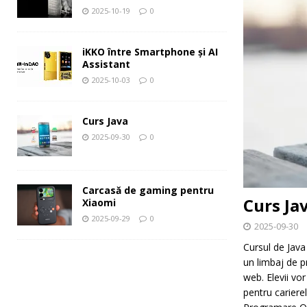
2025-10-19
0
iKKO între Smartphone și AI
Assistant
2025-10-03
0
Curs Java
2025-09-30
0
Carcasă de gaming pentru
Curs Ja
Xiaomi
2025-09-29
0
2025-09-30
Cursul de Java
un limbaj de pr
web. Elevii vo
pentru carier