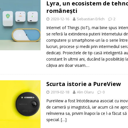
Lyra, un ecosistem de tehno
românești
2020-12-16
Sebastian Erlich
2
Internet of Things (IoT), mai bine spus Intern
se referă la extinderea puterii Internetului d
computere și smartphone-uri la o serie între
lucruri, procese și medii prin intermediul sen
dedicați. Proiectele de tip casă inteligentă a
constant în ultmii ani, ducând la posibilități
câțiva ani doar visam.…
Scurta istorie a PureView
2019-02-18
Alin Olaru
0
PureView a fost întotdeauna asociat cu inov
de cameră și imagistică, iar acum că ne ap
reînvierea sa, privim înapoi la ce l-a făcut să
special.
[…]