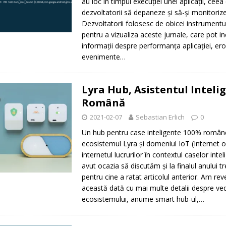
au loc în timpul execuției unei aplicații, cee
dezvoltatorii să depaneze și să-și monitorizez
Dezvoltatorii folosesc de obicei instrumentu
pentru a vizualiza aceste jurnale, care pot i
informații despre performanța aplicației, eror
evenimente…
Lyra Hub, Asistentul Inteli
Română
2021-02-07
Sebastian Erlich
0
Un hub pentru case inteligente 100% româ
ecosistemul Lyra şi domeniul IoT (Internet o
internetul lucrurilor în contextul caselor inte
avut ocazia să discutăm şi la finalul anului tre
pentru cine a ratat articolul anterior. Am rev
această dată cu mai multe detalii despre ve
ecosistemului, anume smart hub-ul,…