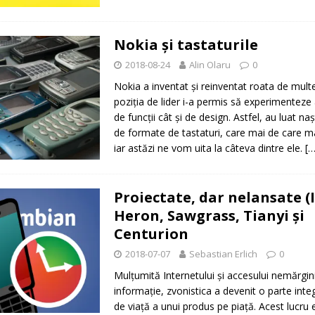
Nokia şi tastaturile
2018-08-24
Alin Olaru
0
Nokia a inventat şi reinventat roata de multe 
poziţia de lider i-a permis să experimenteze 
de funcţii cât şi de design. Astfel, au luat naş
de formate de tastaturi, care mai de care ma
iar astăzi ne vom uita la câteva dintre ele.
[…
Proiectate, dar nelansate (I
Heron, Sawgrass, Tianyi şi
Centurion
2018-07-07
Sebastian Erlich
0
Mulţumită Internetului şi accesului nemărgini
informaţie, zvonistica a devenit o parte integr
de viaţă a unui produs pe piaţă. Acest lucru e