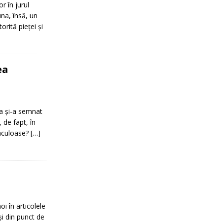
r în jurul
na, însă, un
rită pieţei şi
ea
ia şi-a semnat
 de fapt, în
taculoase?
[…]
i în articolele
şi din punct de