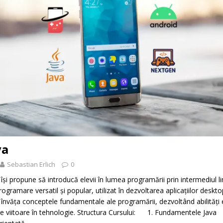
va
Sebastian Erlich
0
 își propune să introducă elevii în lumea programării prin intermediul li
ogramare versatil și popular, utilizat în dezvoltarea aplicațiilor deskto
r învăța conceptele fundamentale ale programării, dezvoltând abilități 
ele viitoare în tehnologie. Structura Cursului: 1. Fundamentele Jav