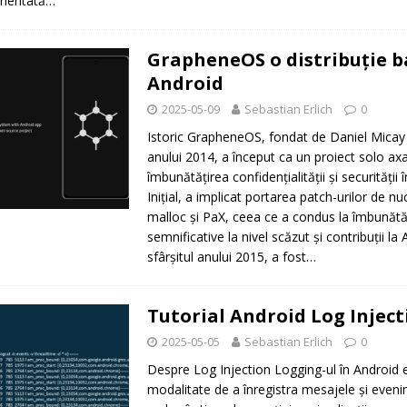
rientată…
GrapheneOS o distribuție b
Android
2025-05-09
Sebastian Erlich
0
Istoric GrapheneOS, fondat de Daniel Micay l
anului 2014, a început ca un proiect solo ax
îmbunătățirea confidențialității și securității 
Inițial, a implicat portarea patch-urilor de
malloc și PaX, ceea ce a condus la îmbunătăț
semnificative la nivel scăzut și contribuții la
sfârșitul anului 2015, a fost…
Tutorial Android Log Inject
2025-05-05
Sebastian Erlich
0
Despre Log Injection Logging-ul în Android 
modalitate de a înregistra mesajele și even