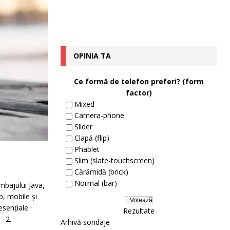
OPINIA TA
Ce formă de telefon preferi? (form
factor)
Mixed
Camera-phone
Slider
Clapă (flip)
Phablet
Slim (slate-touchscreen)
Cărămidă (brick)
Normal (bar)
mbajului Java,
p, mobile și
esențiale
Rezultate
a 2.
Arhivă sondaje