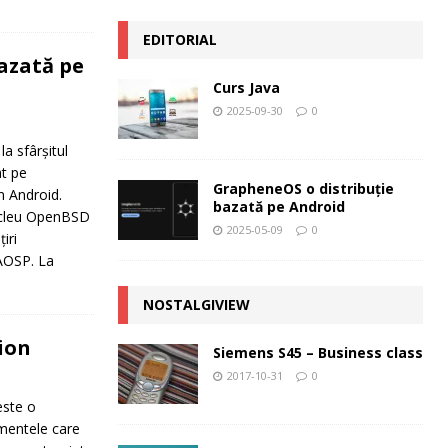
EDITORIAL
azată pe
Curs Java
2025-09-30
0
a sfârșitul
at pe
GrapheneOS o distribuție
în Android.
bazată pe Android
 nucleu OpenBSD
2025-05-09
0
iri
 AOSP. La
NOSTALGIVIEW
ion
Siemens S45 – Business class
2017-10-31
0
este o
imentele care