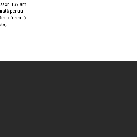
ricsson T39 am
urată pentru
tăm o formulă
sta,…