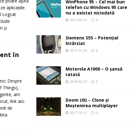
a ce poate ajuta
WinPhone 95 – Cel mai bun
telefon cu Windows 95 care
e aplicațiile.
nu a existat niciodată
l Logcat
2017-09-21
0
nclude
i și
Siemens S55 – Potenţial
întârziat
2017-12-29
0
gent în
Motorola A1000 – O şansă
ratată
nesc Despre
2018-02-07
0
f Things),
ligente, am
Doom (III) – Clone şi
cut, link aici
Moştenirea multiplayer
enit de
2017-10-11
0
deta