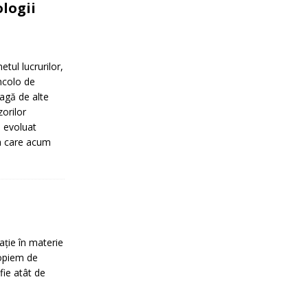
logii
etul lucrurilor,
incolo de
agă de alte
zorilor
u evoluat
 la care acum
ație în materie
ropiem de
 fie atât de