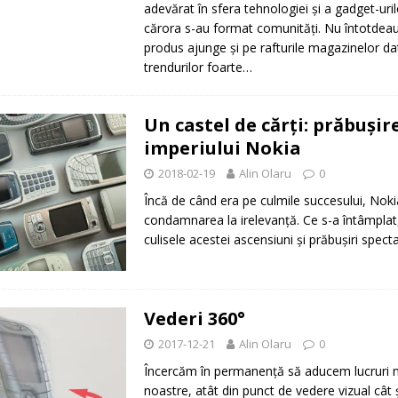
adevărat în sfera tehnologiei şi a gadget-urilo
cărora s-au format comunităţi. Nu întotdeau
produs ajunge şi pe rafturile magazinelor dato
trendurilor foarte…
Un castel de cărţi: prăbuşir
imperiului Nokia
2018-02-19
Alin Olaru
0
Încă de când era pe culmile succesului, Nok
condamnarea la irelevanţă. Ce s-a întâmplat,
culisele acestei ascensiuni şi prăbuşiri spec
Vederi 360°
2017-12-21
Alin Olaru
0
Încercăm în permanenţă să aducem lucruri no
noastre, atât din punct de vedere vizual cât 