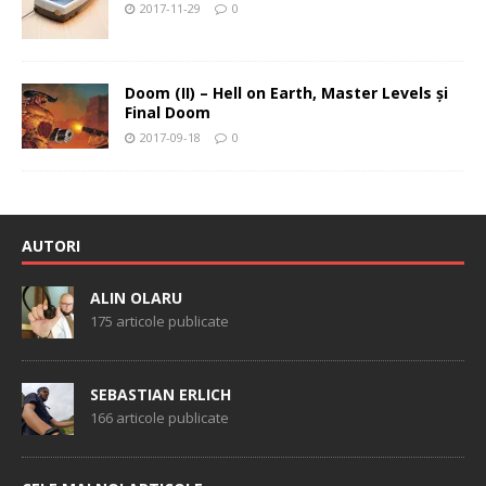
2017-11-29
0
Doom (II) – Hell on Earth, Master Levels şi
Final Doom
2017-09-18
0
AUTORI
ALIN OLARU
175 articole publicate
SEBASTIAN ERLICH
166 articole publicate