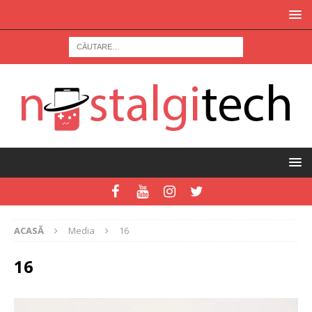
ACASĂ
Media
16
16