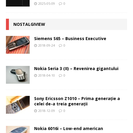
2025-05-09
0
NOSTALGIVIEW
Siemens S65 – Business Executive
2018-09-24
0
Nokia Seria 3 (II) – Revenirea gigantului
2018-04-10
0
Sony Ericsson Z1010 – Prima generaţie a
celei de-a treia generaţii
2018-12-09
0
Nokia 6016i – Low-end american