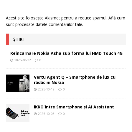
Acest site folosește Akismet pentru a reduce spamul.
Află cum
sunt procesate datele comentariilor tale
.
ȘTIRI
Reîncarnare Nokia Asha sub forma lui HMD Touch 4G
2025-10-22
0
Vertu Agent Q – Smartphone de lux cu
rădăcini Nokia
2025-10-19
0
iKKO între Smartphone și AI Assistant
2025-10-03
0