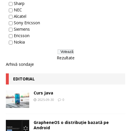
Sharp
NEC
Alcatel
Sony Ericsson
Siemens
Ericsson
Nokia
Rezultate
Arhivă sondaje
EDITORIAL
Curs Java
2025-09-30
0
GrapheneOS o distribuție bazată pe
Android