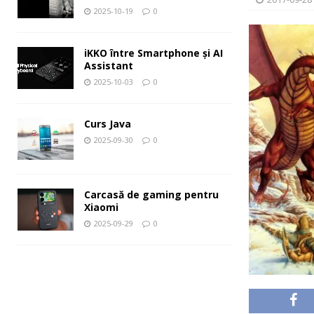
2025-10-19
0
iKKO între Smartphone și AI
Assistant
2025-10-03
0
Curs Java
2025-09-30
0
Carcasă de gaming pentru
Xiaomi
2025-09-29
0