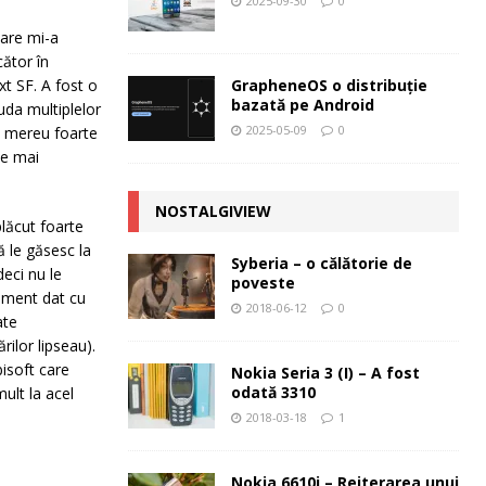
2025-09-30
0
care mi-a
ător în
GrapheneOS o distribuție
t SF. A fost o
bazată pe Android
uda multiplelor
2025-05-09
0
ua mereu foarte
le mai
NOSTALGIVIEW
lăcut foarte
ă le găsesc la
Syberia – o călătorie de
deci nu le
poveste
oment dat cu
2018-06-12
0
ate
ilor lipseau).
bisoft care
Nokia Seria 3 (I) – A fost
odată 3310
ult la acel
2018-03-18
1
Nokia 6610i – Reiterarea unui