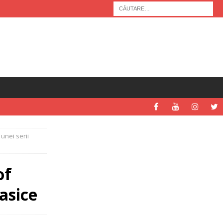
unei serii
of
asice