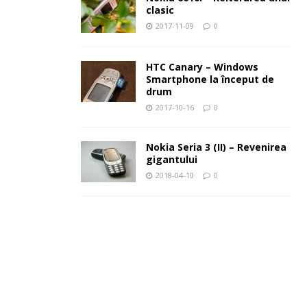
clasic
2017-11-09
0
HTC Canary – Windows
Smartphone la început de
drum
2017-10-16
0
Nokia Seria 3 (II) – Revenirea
gigantului
2018-04-10
0