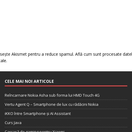
losește Akismet pentru a reduce spamul.
Află cum sunt procesate date
tale
.
CELE MAI NOI ARTICOLE
Reîncarnare Nokia Asha sub forma lui HMD Touch 4G
Vertu Agent Q – Smartphone de lux cu rădăcini Nokia
iKKO între Smartphone și AI Assistant
Curs Java
Carcasă de gaming pentru Xiaomi