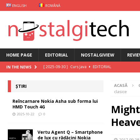
ENGLISH
ROMÂNĂ
HOME PAGE
EDITORIAL
NOSTALGIVIEW
REVI
[ 2025-09-30 ]
Curs Java
EDITORIAL
IN THE NEWS
[ 2025-09-29 ]
Carcasă de gaming pentru Xiaomi
ȘT
ACASĂ
ȘTIRI
[ 2025-10-22 ]
Reîncarnare Nokia Asha sub forma lu
clasice
[ 2025-10-19 ]
Vertu Agent Q – Smartphone de lux cu 
Reîncarnare Nokia Asha sub forma lui
Might
HMD Touch 4G
[ 2025-10-03 ]
iKKO între Smartphone și AI Assistant
2025-10-22
0
Heaven
Vertu Agent Q – Smartphone
de lux cu rădăcini Nokia
2017-09-28