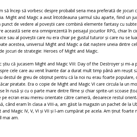
um să încep să vorbesc despre probabil seria mea preferată de jocuri 
ia. Might and Magic a avut întotdeauna şarmul său aparte, fiind un juc
in punct de vedere al poveştii care combină elemente fantasy cu subtex
re această serie era omniprezentă în peisajul jocurilor RPG, chiar în ci
ce sau al poveştii care nu era chiar pe gustul tuturor şi care nu se l
toate acestea, universul Might and Magic a dat naştere uneia dintre ce
 de jocuri de strategie: Heroes of Might and Magic.
ştiu că jucasem Might and Magic VIII: Day of the Destroyer şi mi-a p
spre cele care au venit înainte dar a durat mult timp până am reuşit s
rau destul de greu de obţinut pentru că la noi nu erau foarte populare, 
car piratate. Era o copie de Might and Magic VI care circula la un m
e în rusă şi cu o parte mare dintre filme şi chiar sprite-uri scoase (to
 pe ecran erau mereu orientate către cameră, deoarece restul orientăr
mă, când eram în clasa a VIII-a, am găsit la magazin un pachet de la U
 and Magic IV, V, VI şi VII şi l-am cumpărat pe acela. Am ţinut foarte m
îl mai am.