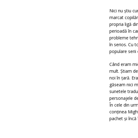
Nici nu ştiu c
marcat copilăr
propria ligă d
perioadă în ca
probleme tehni
în serios. Cu 
populare serii
Când eram mic 
mult. Ştiam de
noi în ţară. E
găseam nici mă
sunetele tradus
personajele de
În cele din ur
conţinea Might
pachet şi încă 