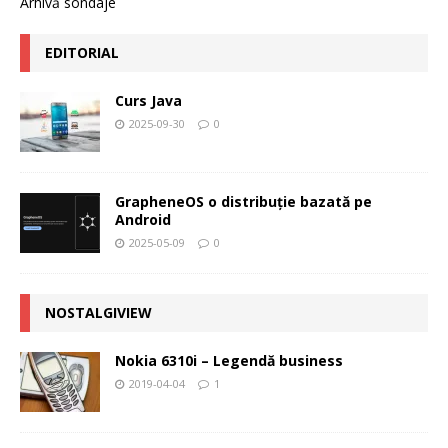
Arhivă sondaje
EDITORIAL
Curs Java
2025-09-30
0
GrapheneOS o distribuție bazată pe
Android
2025-05-09
0
NOSTALGIVIEW
Nokia 6310i – Legendă business
2019-04-04
1