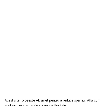
Acest site folosește Akismet pentru a reduce spamul.
Află cum
sunt procesate datele comentariilor tale
.