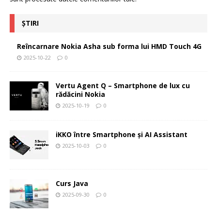
ȘTIRI
Reîncarnare Nokia Asha sub forma lui HMD Touch 4G
2025-10-22
0
Vertu Agent Q – Smartphone de lux cu
rădăcini Nokia
2025-10-19
0
iKKO între Smartphone și AI Assistant
2025-10-03
0
Curs Java
2025-09-30
0