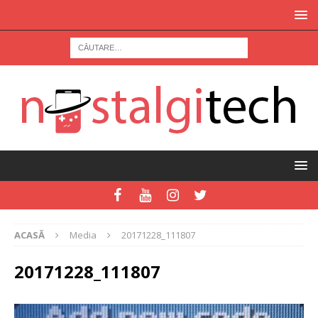
ACASĂ
Media
20171228_111807
20171228_111807