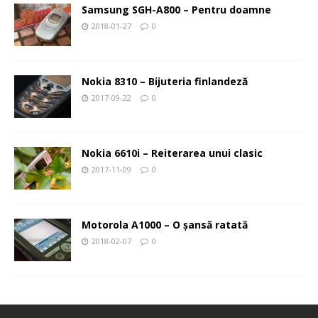
Samsung SGH-A800 – Pentru doamne
2018-01-27
0
Nokia 8310 – Bijuteria finlandeză
2017-09-22
0
Nokia 6610i – Reiterarea unui clasic
2017-11-09
0
Motorola A1000 – O şansă ratată
2018-02-07
0