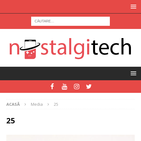
ACASĂ
Media
25
25