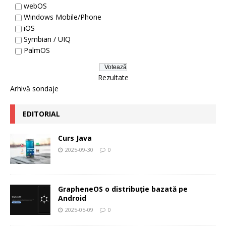
webOS
Windows Mobile/Phone
iOS
Symbian / UIQ
PalmOS
Rezultate
Arhivă sondaje
EDITORIAL
Curs Java
2025-09-30
0
GrapheneOS o distribuție bazată pe
Android
2025-05-09
0