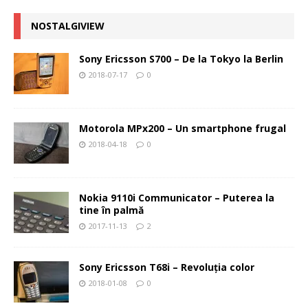
NOSTALGIVIEW
Sony Ericsson S700 – De la Tokyo la Berlin
2018-07-17
0
Motorola MPx200 – Un smartphone frugal
2018-04-18
0
Nokia 9110i Communicator – Puterea la
tine în palmă
2017-11-13
2
Sony Ericsson T68i – Revoluţia color
2018-01-08
0