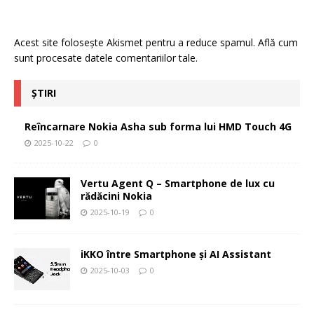
Acest site folosește Akismet pentru a reduce spamul.
Află cum
sunt procesate datele comentariilor tale
.
ȘTIRI
Reîncarnare Nokia Asha sub forma lui HMD Touch 4G
2025-10-22
0
Vertu Agent Q – Smartphone de lux cu
rădăcini Nokia
2025-10-19
0
iKKO între Smartphone și AI Assistant
2025-10-03
0