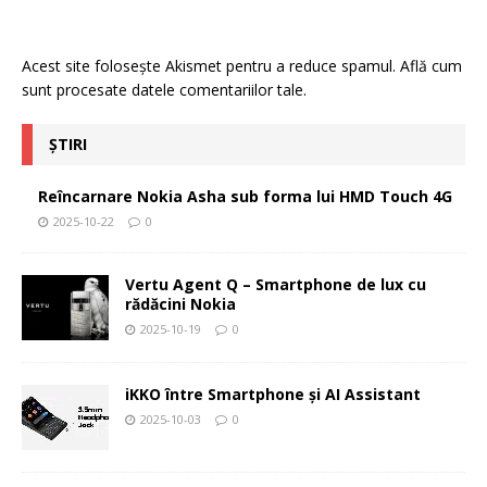
Acest site folosește Akismet pentru a reduce spamul.
Află cum
sunt procesate datele comentariilor tale
.
ȘTIRI
Reîncarnare Nokia Asha sub forma lui HMD Touch 4G
2025-10-22
0
Vertu Agent Q – Smartphone de lux cu
rădăcini Nokia
2025-10-19
0
iKKO între Smartphone și AI Assistant
2025-10-03
0