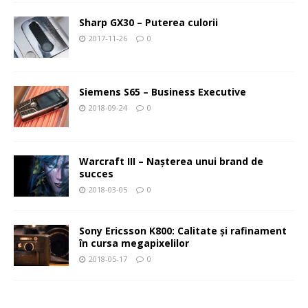
Sharp GX30 – Puterea culorii
2017-11-26
0
Siemens S65 – Business Executive
2018-09-24
0
Warcraft III – Naşterea unui brand de
succes
2018-03-05
0
Sony Ericsson K800: Calitate şi rafinament
în cursa megapixelilor
2018-05-17
0