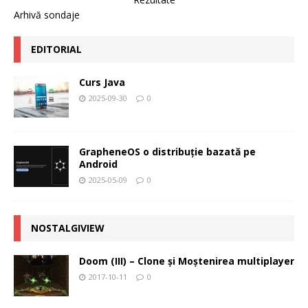
Arhivă sondaje
EDITORIAL
Curs Java
2025-09-30
0
GrapheneOS o distribuție bazată pe
Android
2025-05-09
0
NOSTALGIVIEW
Doom (III) – Clone şi Moştenirea multiplayer
2017-10-11
0