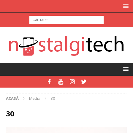
ACASĂ
Media
30
30