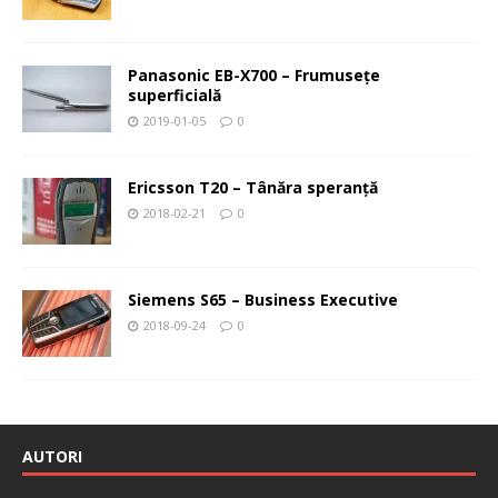
Panasonic EB-X700 – Frumuseţe
superficială
2019-01-05
0
Ericsson T20 – Tânăra speranţă
2018-02-21
0
Siemens S65 – Business Executive
2018-09-24
0
AUTORI