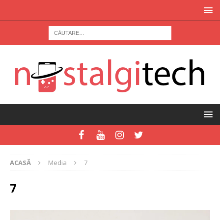
ACASĂ
Media
7
7