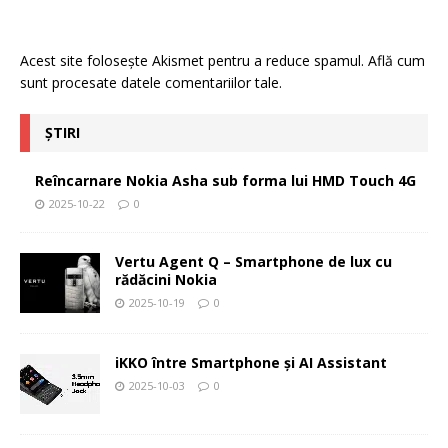
Acest site folosește Akismet pentru a reduce spamul.
Află cum
sunt procesate datele comentariilor tale
.
ȘTIRI
Reîncarnare Nokia Asha sub forma lui HMD Touch 4G
2025-10-22
0
Vertu Agent Q – Smartphone de lux cu
rădăcini Nokia
2025-10-19
0
iKKO între Smartphone și AI Assistant
2025-10-03
0