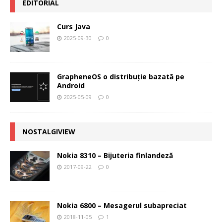
EDITORIAL
Curs Java
2025-09-30
0
GrapheneOS o distribuție bazată pe
Android
2025-05-09
0
NOSTALGIVIEW
Nokia 8310 – Bijuteria finlandeză
2017-09-22
0
Nokia 6800 – Mesagerul subapreciat
2018-11-05
1