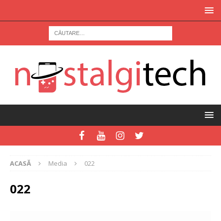
ACASĂ
Media
022
022