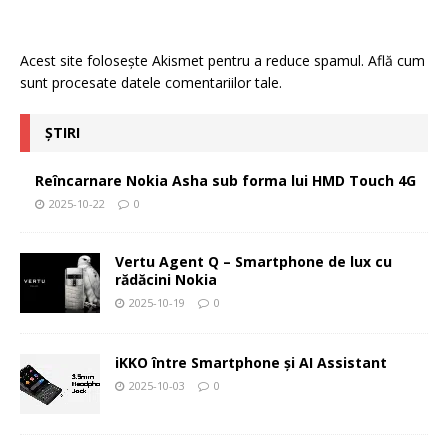
Acest site folosește Akismet pentru a reduce spamul.
Află cum
sunt procesate datele comentariilor tale
.
ȘTIRI
Reîncarnare Nokia Asha sub forma lui HMD Touch 4G
2025-10-22
0
Vertu Agent Q – Smartphone de lux cu
rădăcini Nokia
2025-10-19
0
iKKO între Smartphone și AI Assistant
2025-10-03
0