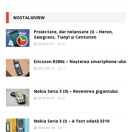
NOSTALGIVIEW
Proiectate, dar nelansate (I) – Heron,
Sawgrass, Tianyi şi Centurion
2018-07-07
0
Ericsson R380s – Naşterea smartphone-ului
2017-09-12
1
Nokia Seria 3 (II) – Revenirea gigantului
2018-04-10
0
Nokia Seria 3 (I) – A fost odată 3310
2018-03-18
1