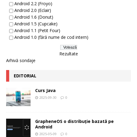
Android 2.2 (Froyo)
Android 2.0 (Eclair)
Android 1.6 (Donut)
Android 1.5 (Cupcake)
Android 1.1 (Petit Four)
Android 1.0 (fără nume de cod intern)
Rezultate
Arhivă sondaje
EDITORIAL
Curs Java
2025-09-30
0
GrapheneOS o distribuție bazată pe
Android
2025-05-09
0