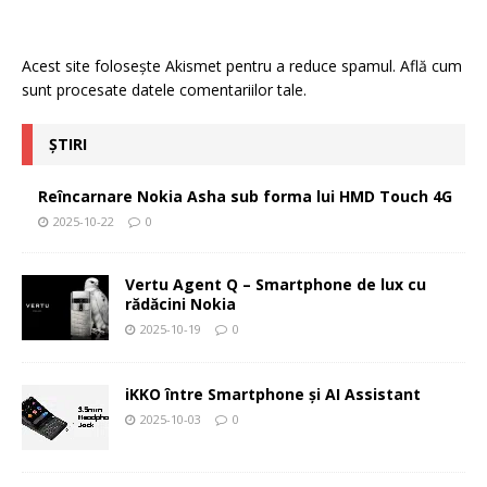
Acest site folosește Akismet pentru a reduce spamul.
Află cum
sunt procesate datele comentariilor tale
.
ȘTIRI
Reîncarnare Nokia Asha sub forma lui HMD Touch 4G
2025-10-22
0
Vertu Agent Q – Smartphone de lux cu
rădăcini Nokia
2025-10-19
0
iKKO între Smartphone și AI Assistant
2025-10-03
0