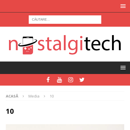
ACASĂ
Media
10
10