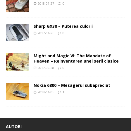
2018-01-27
0
Sharp GX30 – Puterea culorii
2017-11-26
0
Might and Magic VI: The Mandate of
Heaven – Reinventarea unei serii clasice
2017-09-28
0
Nokia 6800 – Mesagerul subapreciat
2018-11-05
1
AUTORI