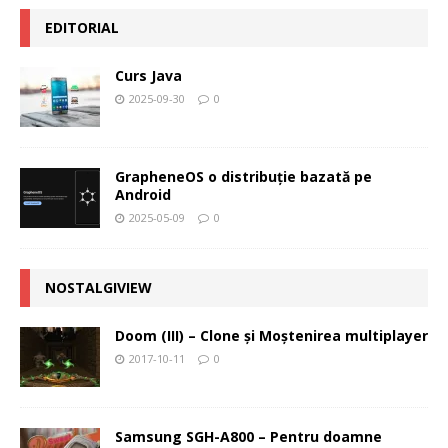
EDITORIAL
Curs Java
2025-09-30
0
GrapheneOS o distribuție bazată pe
Android
2025-05-09
0
NOSTALGIVIEW
Doom (III) – Clone şi Moştenirea multiplayer
2017-10-11
0
Samsung SGH-A800 – Pentru doamne