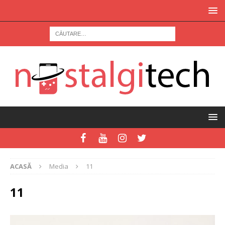
ACASĂ
Media
11
11