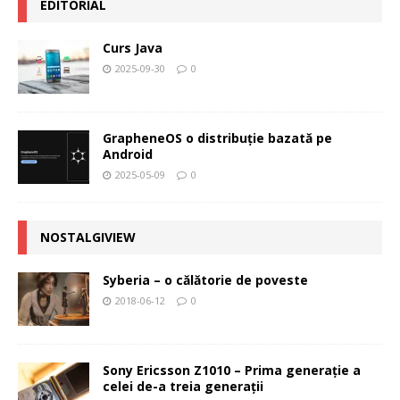
EDITORIAL
Curs Java
2025-09-30
0
GrapheneOS o distribuție bazată pe
Android
2025-05-09
0
NOSTALGIVIEW
Syberia – o călătorie de poveste
2018-06-12
0
Sony Ericsson Z1010 – Prima generaţie a
celei de-a treia generaţii