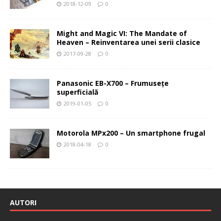
2018-12-09
0
Might and Magic VI: The Mandate of
Heaven – Reinventarea unei serii clasice
2017-09-28
0
Panasonic EB-X700 – Frumuseţe
superficială
2019-01-05
0
Motorola MPx200 – Un smartphone frugal
2018-04-18
0
AUTORI