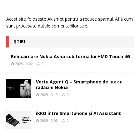
Acest site folosește Akismet pentru a reduce spamul.
Află cum
sunt procesate datele comentariilor tale
.
ȘTIRI
Reîncarnare Nokia Asha sub forma lui HMD Touch 4G
2025-10-22
0
Vertu Agent Q – Smartphone de lux cu
rădăcini Nokia
2025-10-19
0
iKKO între Smartphone și AI Assistant
2025-10-03
0