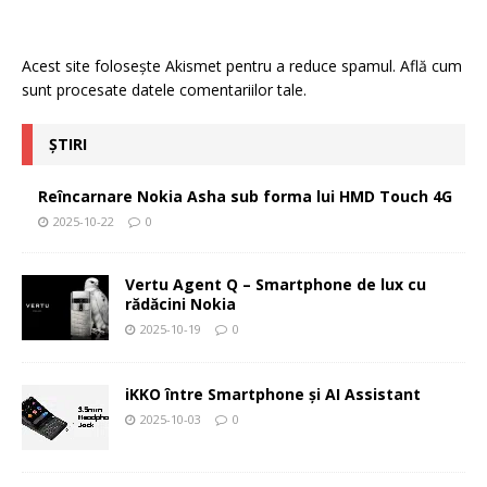
Acest site folosește Akismet pentru a reduce spamul.
Află cum
sunt procesate datele comentariilor tale
.
ȘTIRI
Reîncarnare Nokia Asha sub forma lui HMD Touch 4G
2025-10-22
0
Vertu Agent Q – Smartphone de lux cu
rădăcini Nokia
2025-10-19
0
iKKO între Smartphone și AI Assistant
2025-10-03
0