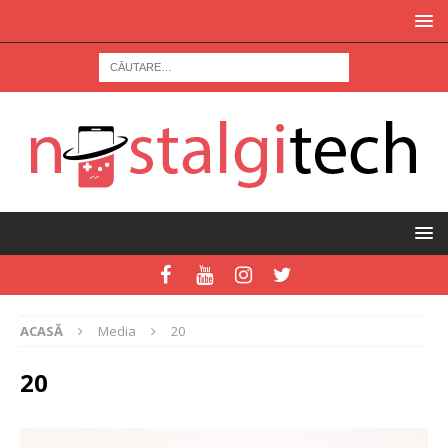
ACASĂ
Media
20
20