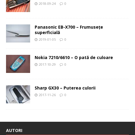
2018-09-24
0
Panasonic EB-X700 – Frumuseţe
superficială
2019-01-05
0
Nokia 7210/6610 – O pată de culoare
2017-10-29
0
Sharp GX30 – Puterea culorii
2017-11-26
0
AUTORI