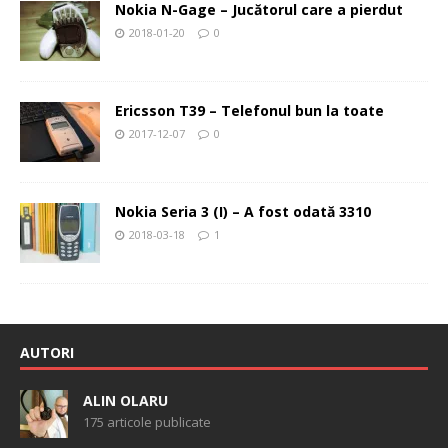
Nokia N-Gage – Jucătorul care a pierdut
2018-01-20
0
Ericsson T39 – Telefonul bun la toate
2017-12-07
0
Nokia Seria 3 (I) – A fost odată 3310
2018-03-18
1
AUTORI
ALIN OLARU
175 articole publicate