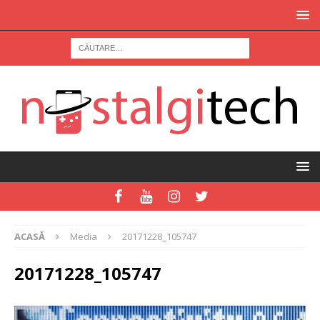
ACASĂ
Media
20171228_105747
20171228_105747