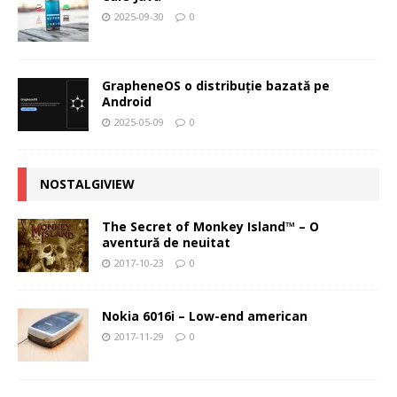
2025-09-30
0
GrapheneOS o distribuție bazată pe
Android
2025-05-09
0
NOSTALGIVIEW
The Secret of Monkey Island™ – O
aventură de neuitat
2017-10-23
0
Nokia 6016i – Low-end american
2017-11-29
0