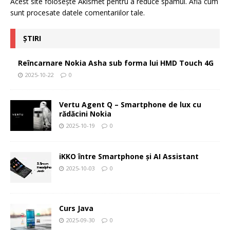
Acest site folosește Akismet pentru a reduce spamul.
Află cum
sunt procesate datele comentariilor tale
.
ȘTIRI
Reîncarnare Nokia Asha sub forma lui HMD Touch 4G
2025-10-22
0
Vertu Agent Q – Smartphone de lux cu
rădăcini Nokia
2025-10-19
0
iKKO între Smartphone și AI Assistant
2025-10-03
0
Curs Java
2025-09-30
0