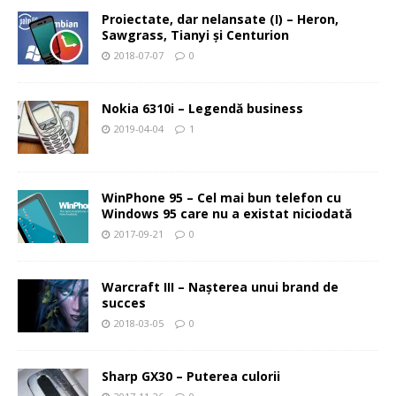
Proiectate, dar nelansate (I) – Heron,
Sawgrass, Tianyi şi Centurion
2018-07-07
0
Nokia 6310i – Legendă business
2019-04-04
1
WinPhone 95 – Cel mai bun telefon cu
Windows 95 care nu a existat niciodată
2017-09-21
0
Warcraft III – Naşterea unui brand de
succes
2018-03-05
0
Sharp GX30 – Puterea culorii