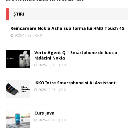
ȘTIRI
Reîncarnare Nokia Asha sub forma lui HMD Touch 4G
2025-10-22
0
Vertu Agent Q – Smartphone de lux cu
rădăcini Nokia
2025-10-19
0
iKKO între Smartphone și AI Assistant
2025-10-03
0
Curs Java
2025-09-30
0