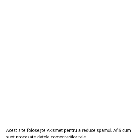
Acest site folosește Akismet pentru a reduce spamul.
Află cum
sunt procesate datele comentariilor tale
.