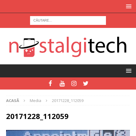
ACASĂ
Media
20171228_112059
20171228_112059