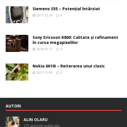
Siemens S55 – Potenţial întârziat
2017-12-29
0
Sony Ericsson K800: Calitate şi rafinament
în cursa megapixelilor
2018-05-17
0
Nokia 6610i – Reiterarea unui clasic
2017-11-09
0
AUTORI
ALIN OLARU
175 articole publicate