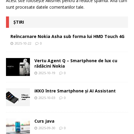
Acest site folosește Akismet pentru a reduce spamul.
Află cum
sunt procesate datele comentariilor tale
.
ȘTIRI
Reîncarnare Nokia Asha sub forma lui HMD Touch 4G
2025-10-22
0
Vertu Agent Q – Smartphone de lux cu
rădăcini Nokia
2025-10-19
0
iKKO între Smartphone și AI Assistant
2025-10-03
0
Curs Java
2025-09-30
0