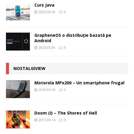
Curs Java
2025-09-30
0
GrapheneOS o distribuție bazată pe
Android
2025-05-09
0
NOSTALGIVIEW
Motorola MPx200 – Un smartphone frugal
2018-04-18
0
Doom (I) – The Shores of Hell
2017-09-14
0