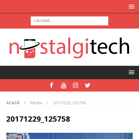
ACASĂ
Media
20171229_125758
20171229_125758