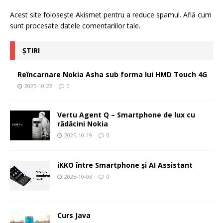
Acest site folosește Akismet pentru a reduce spamul.
Află cum
sunt procesate datele comentariilor tale
.
ȘTIRI
Reîncarnare Nokia Asha sub forma lui HMD Touch 4G
2025-10-22
0
Vertu Agent Q – Smartphone de lux cu
rădăcini Nokia
2025-10-19
0
iKKO între Smartphone și AI Assistant
2025-10-03
0
Curs Java