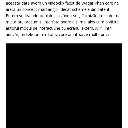
această dată avem un videoclip făcut de Waqar Khan care ne
arată un concept mai tangibil decât schemele din patent.
Putem vedea telefonul deschizându-se și închizându-se de mai
multe ori, precum și interfața android și mai ales cum a văzut
autorul modul de interacțiune cu ecranul extern. Ar fi, într-
adevăr, un telefon uimitor și care ar întoarce multe priviri.