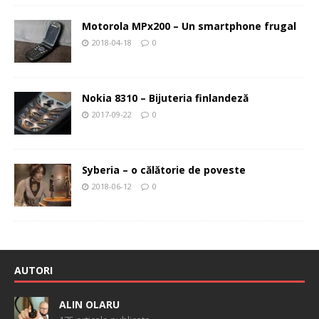
Motorola MPx200 – Un smartphone frugal
2018-04-18
0
Nokia 8310 – Bijuteria finlandeză
2017-09-22
0
Syberia – o călătorie de poveste
2018-06-12
0
AUTORI
ALIN OLARU