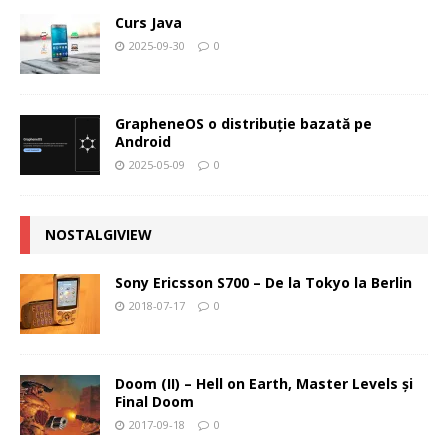
Curs Java
2025-09-30
0
GrapheneOS o distribuție bazată pe
Android
2025-05-09
0
NOSTALGIVIEW
Sony Ericsson S700 – De la Tokyo la Berlin
2018-07-17
0
Doom (II) – Hell on Earth, Master Levels şi
Final Doom
2017-09-18
0