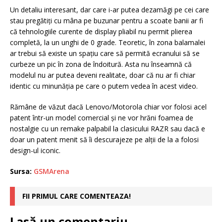
Un detaliu interesant, dar care i-ar putea dezamăgi pe cei care
stau pregătiți cu mâna pe buzunar pentru a scoate banii ar fi
că tehnologiile curente de display pliabil nu permit plierea
completă, la un unghi de 0 grade. Teoretic, în zona balamalei
ar trebui să existe un spațiu care să permită ecranului să se
curbeze un pic în zona de îndoitură. Asta nu înseamnă că
modelul nu ar putea deveni realitate, doar că nu ar fi chiar
identic cu minunăția pe care o putem vedea în acest video.
Rămâne de văzut dacă Lenovo/Motorola chiar vor folosi acel
patent într-un model comercial și ne vor hrăni foamea de
nostalgie cu un remake palpabil la clasicului RAZR sau dacă e
doar un patent menit să îi descurajeze pe alții de la a folosi
design-ul iconic.
Sursa:
GSMArena
FII PRIMUL CARE COMENTEAZA!
Lasă un comentariu.