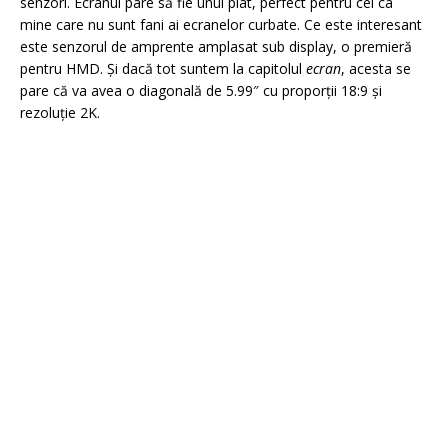
senzori. Ecranul pare să fie unul plat, perfect pentru cei ca
mine care nu sunt fani ai ecranelor curbate. Ce este interesant
este senzorul de amprente amplasat sub display, o premieră
pentru HMD. Și dacă tot suntem la capitolul
ecran
, acesta se
pare că va avea o diagonală de 5.99″ cu proporții 18:9 și
rezoluție 2K.