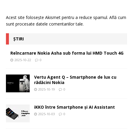
Acest site folosește Akismet pentru a reduce spamul.
Află cum
sunt procesate datele comentariilor tale
.
ȘTIRI
Reîncarnare Nokia Asha sub forma lui HMD Touch 4G
2025-10-22
0
Vertu Agent Q – Smartphone de lux cu
rădăcini Nokia
2025-10-19
0
iKKO între Smartphone și AI Assistant
2025-10-03
0