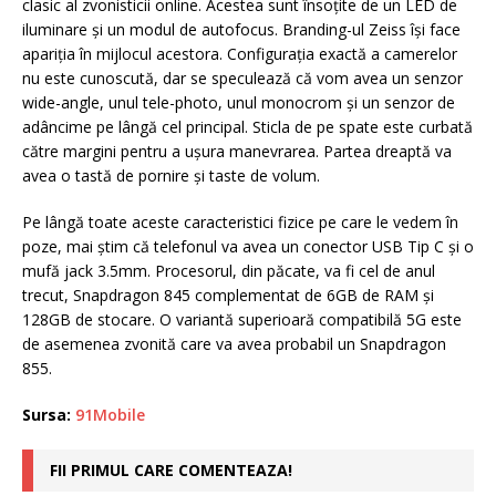
clasic al zvonisticii online. Acestea sunt însoțite de un LED de
iluminare și un modul de autofocus. Branding-ul Zeiss își face
apariția în mijlocul acestora. Configurația exactă a camerelor
nu este cunoscută, dar se speculează că vom avea un senzor
wide-angle, unul tele-photo, unul monocrom și un senzor de
adâncime pe lângă cel principal. Sticla de pe spate este curbată
către margini pentru a ușura manevrarea. Partea dreaptă va
avea o tastă de pornire și taste de volum.
Pe lângă toate aceste caracteristici fizice pe care le vedem în
poze, mai știm că telefonul va avea un conector USB Tip C și o
mufă jack 3.5mm. Procesorul, din păcate, va fi cel de anul
trecut, Snapdragon 845 complementat de 6GB de RAM și
128GB de stocare. O variantă superioară compatibilă 5G este
de asemenea zvonită care va avea probabil un Snapdragon
855.
Sursa:
91Mobile
FII PRIMUL CARE COMENTEAZA!