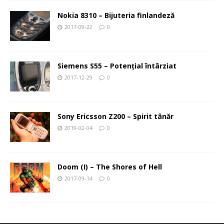
Nokia 8310 – Bijuteria finlandeză
2017-09-22
0
Siemens S55 – Potenţial întârziat
2017-12-29
0
Sony Ericsson Z200 – Spirit tânăr
2019-02-04
0
Doom (I) – The Shores of Hell
2017-09-14
0