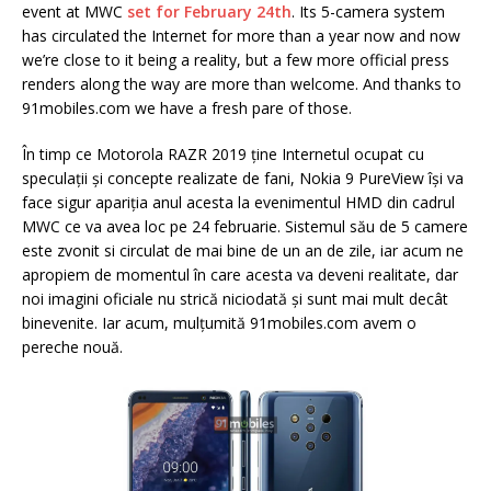
event at MWC
set for February 24th
. Its 5-camera system
has circulated the Internet for more than a year now and now
we’re close to it being a reality, but a few more official press
renders along the way are more than welcome. And thanks to
91mobiles.com we have a fresh pare of those.
În timp ce Motorola RAZR 2019 ține Internetul ocupat cu
speculații și concepte realizate de fani, Nokia 9 PureView își va
face sigur apariția anul acesta la evenimentul HMD din cadrul
MWC ce va avea loc pe 24 februarie. Sistemul său de 5 camere
este zvonit si circulat de mai bine de un an de zile, iar acum ne
apropiem de momentul în care acesta va deveni realitate, dar
noi imagini oficiale nu strică niciodată și sunt mai mult decât
binevenite. Iar acum, mulțumită 91mobiles.com avem o
pereche nouă.