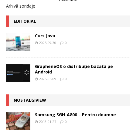
Arhivă sondaje
EDITORIAL
Curs Java
2025-09-30
0
GrapheneOS o distribuție bazată pe
Android
2025-05-09
0
NOSTALGIVIEW
Samsung SGH-A800 – Pentru doamne
2018-01-27
0