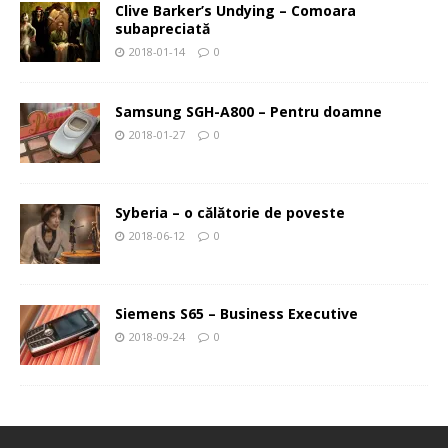
Clive Barker’s Undying – Comoara
subapreciată
2018-01-14
0
Samsung SGH-A800 – Pentru doamne
2018-01-27
0
Syberia – o călătorie de poveste
2018-06-12
0
Siemens S65 – Business Executive
2018-09-24
0