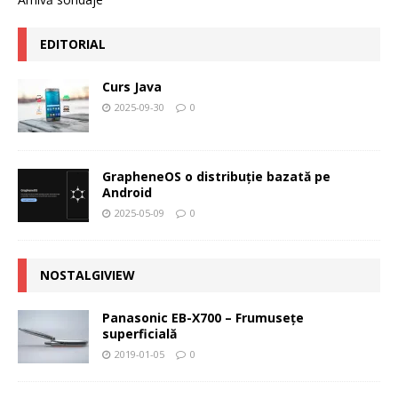
EDITORIAL
Curs Java
2025-09-30
0
GrapheneOS o distribuție bazată pe
Android
2025-05-09
0
NOSTALGIVIEW
Panasonic EB-X700 – Frumuseţe
superficială
2019-01-05
0