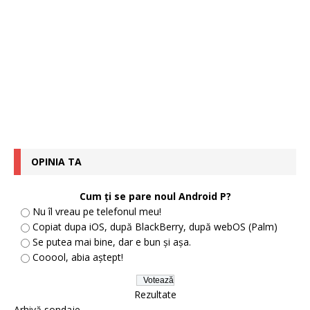
OPINIA TA
Cum ți se pare noul Android P?
Nu îl vreau pe telefonul meu!
Copiat dupa iOS, după BlackBerry, după webOS (Palm)
Se putea mai bine, dar e bun și așa.
Cooool, abia aștept!
Rezultate
Arhivă sondaje