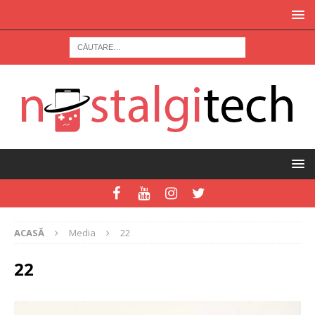
ACASĂ
Media
22
22