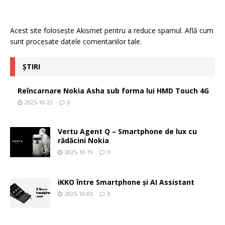
Acest site folosește Akismet pentru a reduce spamul.
Află cum
sunt procesate datele comentariilor tale
.
ȘTIRI
Reîncarnare Nokia Asha sub forma lui HMD Touch 4G
2025-10-22
0
Vertu Agent Q – Smartphone de lux cu
rădăcini Nokia
2025-10-19
0
iKKO între Smartphone și AI Assistant
2025-10-03
0