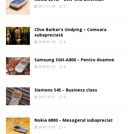
2017-11-29
0
Clive Barker’s Undying – Comoara
subapreciată
2018-01-14
0
Samsung SGH-A800 – Pentru doamne
2018-01-27
0
Siemens S45 – Business class
2017-10-31
0
Nokia 6800 – Mesagerul subapreciat
2018-11-05
1