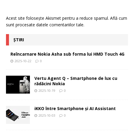
Acest site folosește Akismet pentru a reduce spamul.
Află cum
sunt procesate datele comentariilor tale
.
ȘTIRI
Reîncarnare Nokia Asha sub forma lui HMD Touch 4G
2025-10-22
0
Vertu Agent Q – Smartphone de lux cu
rădăcini Nokia
2025-10-19
0
iKKO între Smartphone și AI Assistant
2025-10-03
0