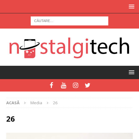
ACASĂ
Media
26
26