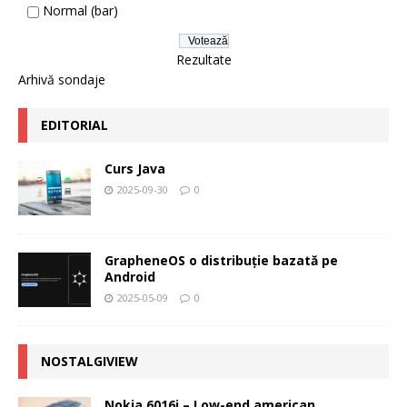
Normal (bar)
Rezultate
Arhivă sondaje
EDITORIAL
Curs Java
2025-09-30
0
GrapheneOS o distribuție bazată pe
Android
2025-05-09
0
NOSTALGIVIEW
Nokia 6016i – Low-end american