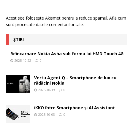
Acest site folosește Akismet pentru a reduce spamul.
Află cum
sunt procesate datele comentariilor tale
.
ȘTIRI
Reîncarnare Nokia Asha sub forma lui HMD Touch 4G
2025-10-22
0
Vertu Agent Q – Smartphone de lux cu
rădăcini Nokia
2025-10-19
0
iKKO între Smartphone și AI Assistant
2025-10-03
0