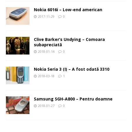
Nokia 6016i – Low-end american
2017-11-29
0
Clive Barker’s Undying – Comoara
subapreciată
2018-01-14
0
Nokia Seria 3 (I) – A fost odată 3310
2018-03-18
1
Samsung SGH-A800 – Pentru doamne
2018-01-27
0