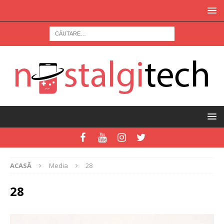
ACASĂ
Media
28
28