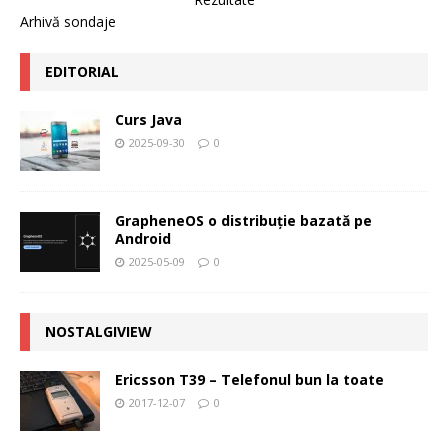
Arhivă sondaje
EDITORIAL
Curs Java
2025-09-30
0
GrapheneOS o distribuție bazată pe
Android
2025-05-09
0
NOSTALGIVIEW
Ericsson T39 – Telefonul bun la toate
2017-12-07
0