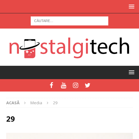
ACASĂ
Media
29
29