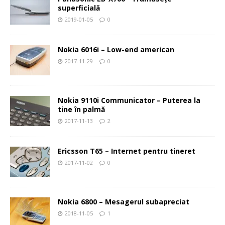
superficială
2019-01-05
0
Nokia 6016i – Low-end american
2017-11-29
0
Nokia 9110i Communicator – Puterea la
tine în palmă
2017-11-13
2
Ericsson T65 – Internet pentru tineret
2017-11-02
0
Nokia 6800 – Mesagerul subapreciat
2018-11-05
1