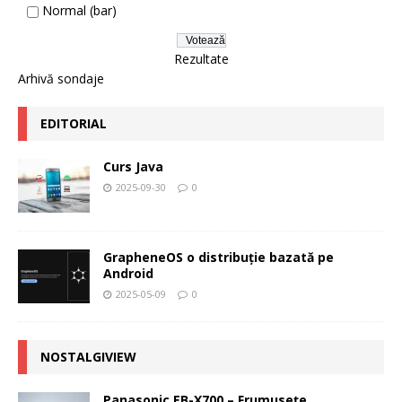
Normal (bar)
Rezultate
Arhivă sondaje
EDITORIAL
Curs Java
2025-09-30
0
GrapheneOS o distribuție bazată pe
Android
2025-05-09
0
NOSTALGIVIEW
Panasonic EB-X700 – Frumuseţe