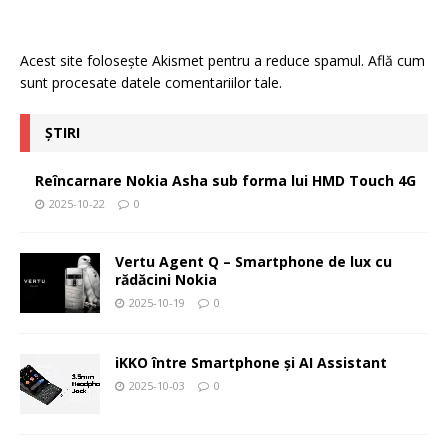
Acest site folosește Akismet pentru a reduce spamul.
Află cum
sunt procesate datele comentariilor tale
.
ȘTIRI
Reîncarnare Nokia Asha sub forma lui HMD Touch 4G
2025-10-22
0
Vertu Agent Q – Smartphone de lux cu
rădăcini Nokia
2025-10-19
0
iKKO între Smartphone și AI Assistant
2025-10-03
0