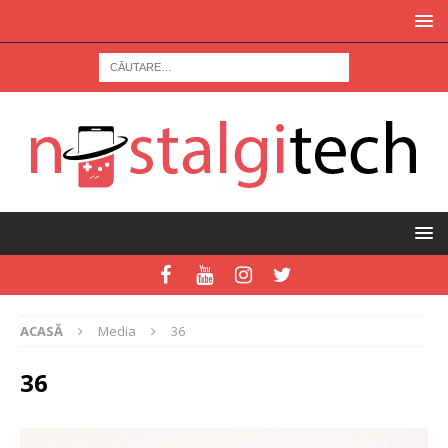
ACASĂ
Media
36
36