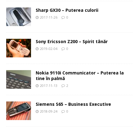
Sharp GX30 – Puterea culorii
2017-11-26
0
Sony Ericsson Z200 – Spirit tânăr
2019-02-04
0
Nokia 9110i Communicator – Puterea la
tine în palmă
2017-11-13
2
Siemens S65 – Business Executive
2018-09-24
0