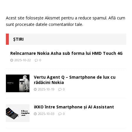
Acest site folosește Akismet pentru a reduce spamul.
Află cum
sunt procesate datele comentariilor tale
.
ȘTIRI
Reîncarnare Nokia Asha sub forma lui HMD Touch 4G
2025-10-22
0
Vertu Agent Q – Smartphone de lux cu
rădăcini Nokia
2025-10-19
0
iKKO între Smartphone și AI Assistant
2025-10-03
0