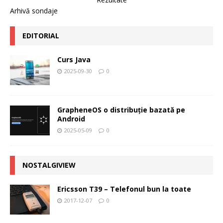
Arhivă sondaje
EDITORIAL
Curs Java
2025-09-30
0
GrapheneOS o distribuție bazată pe
Android
2025-05-09
0
NOSTALGIVIEW
Ericsson T39 – Telefonul bun la toate
2017-12-07
0