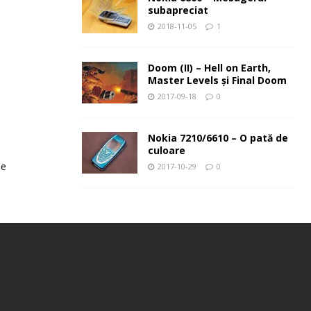
subapreciat
2018-11-05
1
Doom (II) – Hell on Earth,
Master Levels şi Final Doom
2017-09-18
0
Nokia 7210/6610 – O pată de
culoare
le
2017-10-29
0