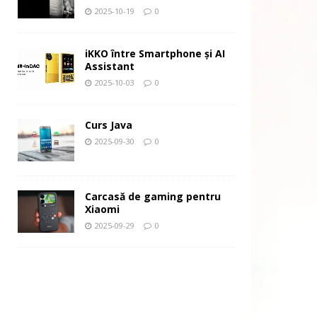
2025-10-19
0
iKKO între Smartphone și AI
Assistant
2025-10-03
0
Curs Java
2025-09-30
0
Carcasă de gaming pentru
Xiaomi
2025-09-29
0