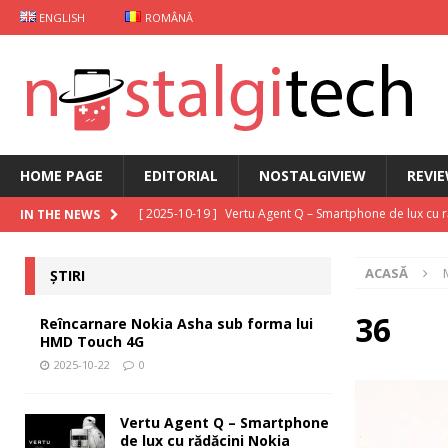
ENGLISH
ROMÂNĂ
HOME PAGE
EDITORIAL
NOSTALGIVIEW
REVI
[ 2025-10-19 ]
Vertu Agent Q – Smartphone de lux cu 
IN THE NEWS
[ 2025-10-03 ]
iKKO între Smartphone și AI Assistant
ACASĂ
ȘTIRI
[ 2025-09-30 ]
Curs Java
EDITORIAL
[ 2025-09-29 ]
Carcasă de gaming pentru Xiaomi
ȘT
36
Reîncarnare Nokia Asha sub forma lui
HMD Touch 4G
[ 2025-10-22 ]
Reîncarnare Nokia Asha sub forma lu
2025-10-22
0
Vertu Agent Q – Smartphone
de lux cu rădăcini Nokia