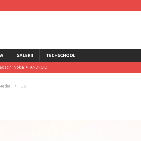
EW
GALERII
TECHSCHOOL
rădăcini Nokia
ANDROID
ÎN PRIM PLAN
Media
36
IRI
i HMD Touch 4G
ȘTIRI