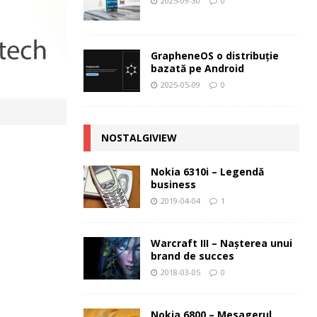
2025-09-30
0
GrapheneOS o distribuție
bazată pe Android
2025-05-09
0
NOSTALGIVIEW
Nokia 6310i – Legendă
business
2019-04-04
1
Warcraft III – Naşterea unui
brand de succes
2018-03-05
0
Nokia 6800 – Mesagerul