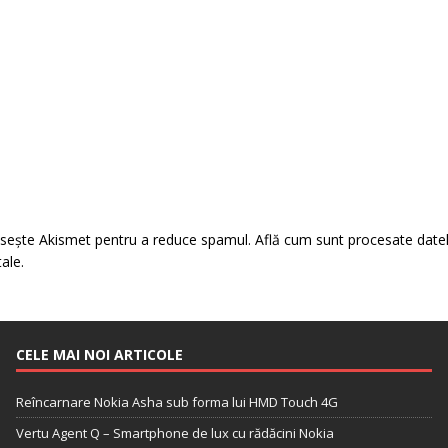
losește Akismet pentru a reduce spamul.
Află cum sunt procesate date
tale
.
CELE MAI NOI ARTICOLE
Reîncarnare Nokia Asha sub forma lui HMD Touch 4G
Vertu Agent Q – Smartphone de lux cu rădăcini Nokia