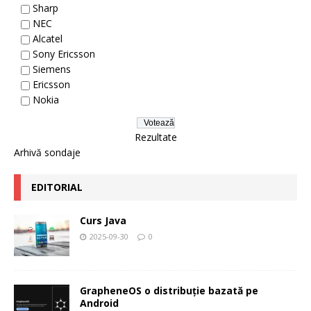
Sharp
NEC
Alcatel
Sony Ericsson
Siemens
Ericsson
Nokia
Rezultate
Arhivă sondaje
EDITORIAL
Curs Java
2025-09-30
0
GrapheneOS o distribuție bazată pe
Android