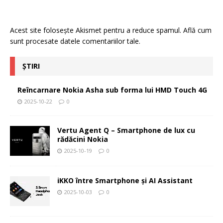
Acest site folosește Akismet pentru a reduce spamul.
Află cum
sunt procesate datele comentariilor tale
.
ȘTIRI
Reîncarnare Nokia Asha sub forma lui HMD Touch 4G
2025-10-22
0
Vertu Agent Q – Smartphone de lux cu
rădăcini Nokia
2025-10-19
0
iKKO între Smartphone și AI Assistant
2025-10-03
0