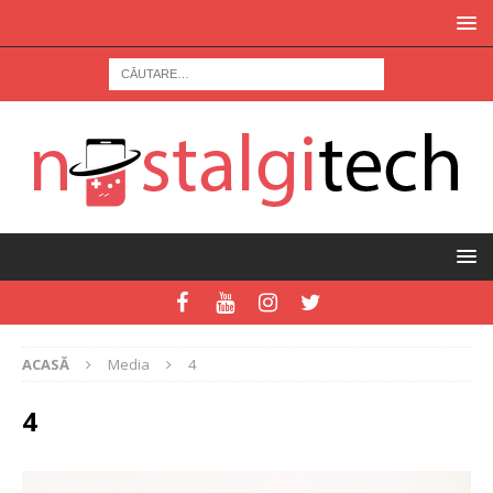
ACASĂ
Media
4
4