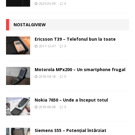
2025-05-09
0
NOSTALGIVIEW
Ericsson T39 – Telefonul bun la toate
2017-12-07
0
Motorola MPx200 – Un smartphone frugal
2018-04-18
0
Nokia 7650 – Unde a început totul
2018-08-08
0
Siemens S55 – Potenţial întârziat