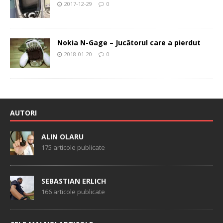
2017-12-29
0
Nokia N-Gage – Jucătorul care a pierdut
2018-01-20
0
AUTORI
ALIN OLARU
175 articole publicate
SEBASTIAN ERLICH
166 articole publicate