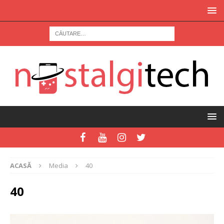
ACASĂ
Media
40
40