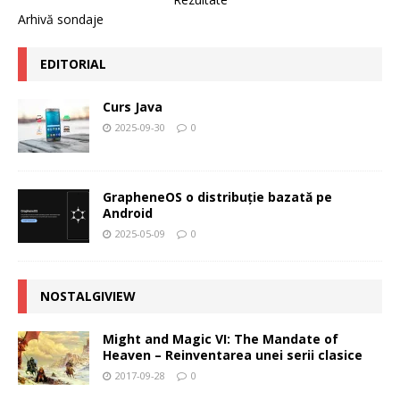
Arhivă sondaje
EDITORIAL
Curs Java
2025-09-30
0
GrapheneOS o distribuție bazată pe
Android
2025-05-09
0
NOSTALGIVIEW
Might and Magic VI: The Mandate of
Heaven – Reinventarea unei serii clasice
2017-09-28
0