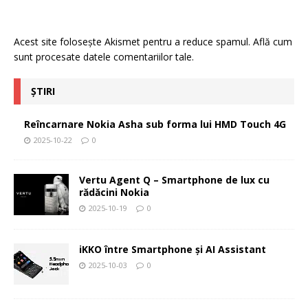
Acest site folosește Akismet pentru a reduce spamul.
Află cum
sunt procesate datele comentariilor tale
.
ȘTIRI
Reîncarnare Nokia Asha sub forma lui HMD Touch 4G
2025-10-22
0
Vertu Agent Q – Smartphone de lux cu
rădăcini Nokia
2025-10-19
0
iKKO între Smartphone și AI Assistant
2025-10-03
0