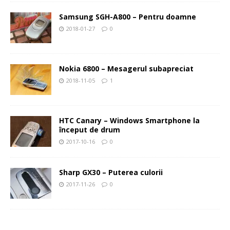
Samsung SGH-A800 – Pentru doamne
2018-01-27
0
Nokia 6800 – Mesagerul subapreciat
2018-11-05
1
HTC Canary – Windows Smartphone la
început de drum
2017-10-16
0
Sharp GX30 – Puterea culorii
2017-11-26
0