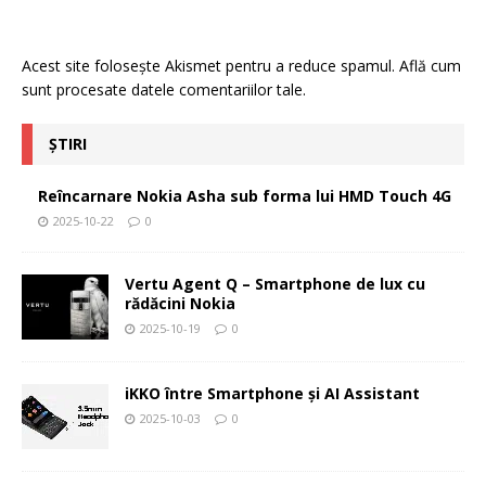
Acest site folosește Akismet pentru a reduce spamul.
Află cum
sunt procesate datele comentariilor tale
.
ȘTIRI
Reîncarnare Nokia Asha sub forma lui HMD Touch 4G
2025-10-22
0
Vertu Agent Q – Smartphone de lux cu
rădăcini Nokia
2025-10-19
0
iKKO între Smartphone și AI Assistant
2025-10-03
0