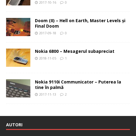
2017-10-16
0
Doom (II) – Hell on Earth, Master Levels şi
Final Doom
2017-09-18
0
Nokia 6800 – Mesagerul subapreciat
2018-11-05
1
Nokia 9110i Communicator – Puterea la
tine în palmă
2017-11-13
2
AUTORI