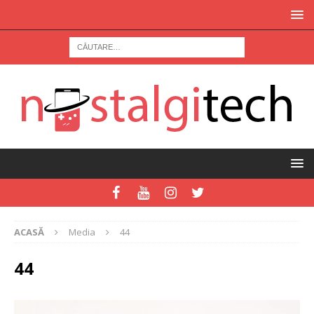
ACASĂ
Media
44
44