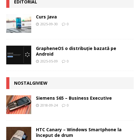
EDITORIAL
Curs Java
2025-09-30
0
GrapheneOS o distribuție bazată pe
Android
2025-05-09
0
NOSTALGIVIEW
Siemens S65 – Business Executive
2018-09-24
0
HTC Canary – Windows Smartphone la
început de drum