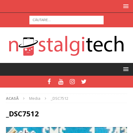
ACASĂ
Media
_DSC7512
_DSC7512