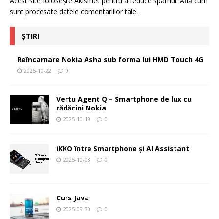
Acest site folosește Akismet pentru a reduce spamul.
Află cum
sunt procesate datele comentariilor tale
.
ȘTIRI
Reîncarnare Nokia Asha sub forma lui HMD Touch 4G
2025-10-22
0
Vertu Agent Q – Smartphone de lux cu
rădăcini Nokia
2025-10-19
0
iKKO între Smartphone și AI Assistant
2025-10-03
0
Curs Java
2025-09-30
0