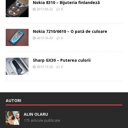
Nokia 8310 – Bijuteria finlandeză
2017-09-22
0
Nokia 7210/6610 – O pată de culoare
2017-10-29
0
Sharp GX30 – Puterea culorii
2017-11-26
0
AUTORI
ALIN OLARU
175 articole publicate