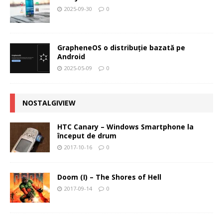
2025-09-30
0
GrapheneOS o distribuție bazată pe
Android
2025-05-09
0
NOSTALGIVIEW
HTC Canary – Windows Smartphone la
început de drum
2017-10-16
0
Doom (I) – The Shores of Hell
2017-09-14
0