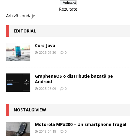
Rezultate
Arhivă sondaje
EDITORIAL
Curs Java
2025-09-30
0
GrapheneOS o distribuție bazată pe
Android
2025-05-09
0
NOSTALGIVIEW
Motorola MPx200 – Un smartphone frugal
2018-04-18
0