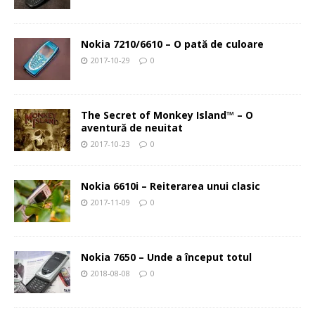
Nokia 7210/6610 – O pată de culoare
2017-10-29
0
The Secret of Monkey Island™ – O
aventură de neuitat
2017-10-23
0
Nokia 6610i – Reiterarea unui clasic
2017-11-09
0
Nokia 7650 – Unde a început totul
2018-08-08
0