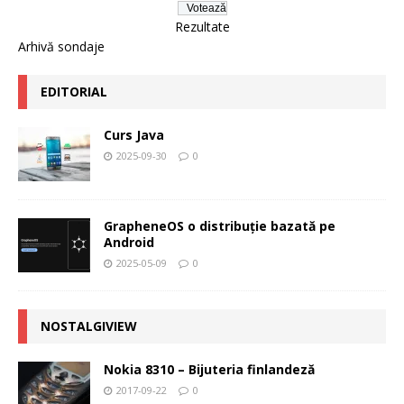
Rezultate
Arhivă sondaje
EDITORIAL
Curs Java
2025-09-30
0
GrapheneOS o distribuție bazată pe
Android
2025-05-09
0
NOSTALGIVIEW
Nokia 8310 – Bijuteria finlandeză
2017-09-22
0