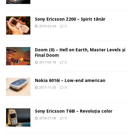
Sony Ericsson Z200 – Spirit tânăr
2019-02-04
0
Doom (II) – Hell on Earth, Master Levels şi
Final Doom
2017-09-18
0
Nokia 6016i – Low-end american
2017-11-29
0
Sony Ericsson T68i – Revoluţia color
2018-01-08
0