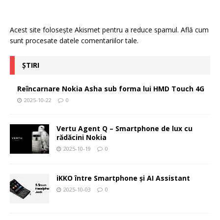
Acest site folosește Akismet pentru a reduce spamul.
Află cum
sunt procesate datele comentariilor tale
.
ȘTIRI
Reîncarnare Nokia Asha sub forma lui HMD Touch 4G
2025-10-22
0
Vertu Agent Q – Smartphone de lux cu
rădăcini Nokia
2025-10-19
0
iKKO între Smartphone și AI Assistant
2025-10-03
0