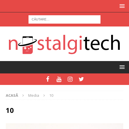
ACASĂ
Media
10
10