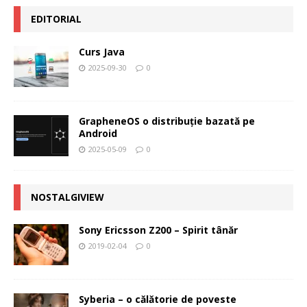
EDITORIAL
Curs Java
2025-09-30
0
GrapheneOS o distribuție bazată pe
Android
2025-05-09
0
NOSTALGIVIEW
Sony Ericsson Z200 – Spirit tânăr
2019-02-04
0
Syberia – o călătorie de poveste