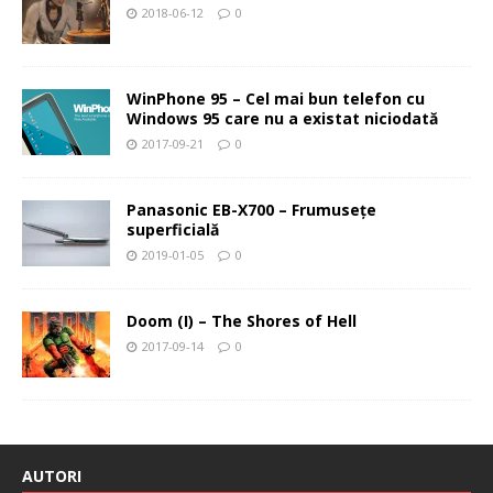
2018-06-12
0
WinPhone 95 – Cel mai bun telefon cu
Windows 95 care nu a existat niciodată
2017-09-21
0
Panasonic EB-X700 – Frumuseţe
superficială
2019-01-05
0
Doom (I) – The Shores of Hell
2017-09-14
0
AUTORI