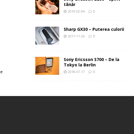
tânăr
2019-02-04
0
Sharp GX30 – Puterea culorii
2017-11-26
0
Sony Ericsson S700 – De la
Tokyo la Berlin
le
2018-07-17
0