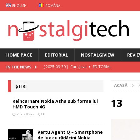
ENGLISH
ROMÂNĂ
HOME PAGE
EDITORIAL
NOSTALGIVIEW
REVI
[ 2025-09-30 ]
Curs Java
EDITORIAL
IN THE NEWS
[ 2025-09-29 ]
Carcasă de gaming pentru Xiaomi
ȘT
ACASĂ
ȘTIRI
[ 2025-10-22 ]
Reîncarnare Nokia Asha sub forma lu
[ 2025-10-19 ]
Vertu Agent Q – Smartphone de lux cu 
13
Reîncarnare Nokia Asha sub forma lui
HMD Touch 4G
[ 2025-10-03 ]
iKKO între Smartphone și AI Assistant
2025-10-22
0
Vertu Agent Q – Smartphone
de lux cu rădăcini Nokia