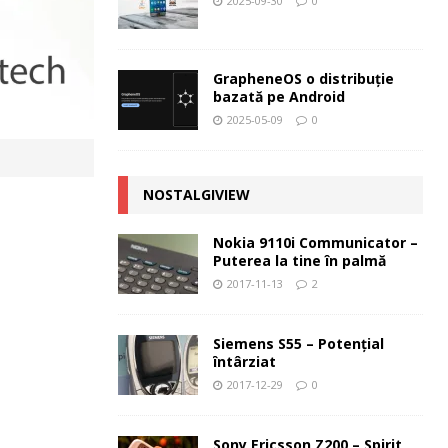
2025-09-30
0
GrapheneOS o distribuție
bazată pe Android
2025-05-09
0
NOSTALGIVIEW
Nokia 9110i Communicator –
Puterea la tine în palmă
2017-11-13
2
Siemens S55 – Potenţial
întârziat
2017-12-29
0
Sony Ericsson Z200 – Spirit