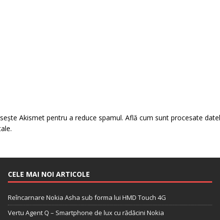
losește Akismet pentru a reduce spamul.
Află cum sunt procesate date
tale
.
CELE MAI NOI ARTICOLE
Reîncarnare Nokia Asha sub forma lui HMD Touch 4G
Vertu Agent Q – Smartphone de lux cu rădăcini Nokia