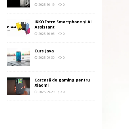
2025-10-19
0
iKKO între Smartphone și AI
Assistant
2025-10-03
0
Curs Java
2025-09-30
0
Carcasă de gaming pentru
Xiaomi
2025-09-29
0