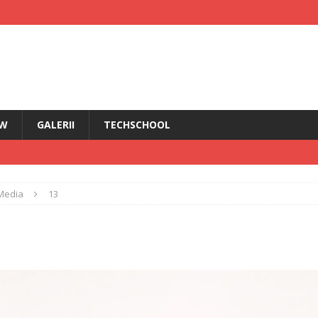
EW
GALERII
TECHSCHOOL
IRI
Media
13
i HMD Touch 4G
ȘTIRI
rădăcini Nokia
ANDROID
ÎN PRIM PLAN