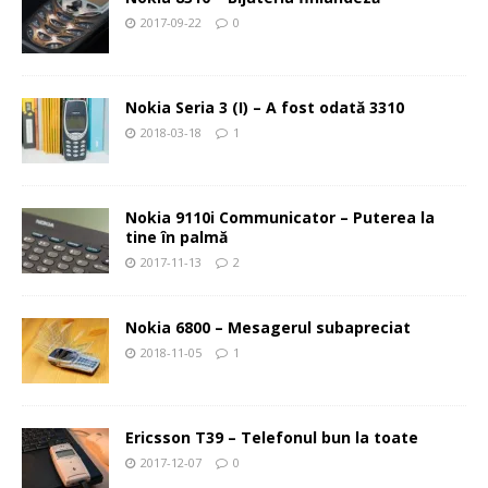
2017-09-22
0
Nokia Seria 3 (I) – A fost odată 3310
2018-03-18
1
Nokia 9110i Communicator – Puterea la
tine în palmă
2017-11-13
2
Nokia 6800 – Mesagerul subapreciat
2018-11-05
1
Ericsson T39 – Telefonul bun la toate
2017-12-07
0