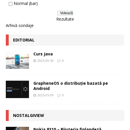
Normal (bar)
Rezultate
Arhivă sondaje
EDITORIAL
Curs Java
2025-09-30
0
GrapheneOS o distribuție bazată pe
Android
2025-05-09
0
NOSTALGIVIEW
Nokia 8310 – Bijuteria finlandeză