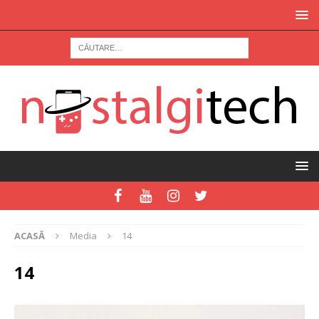
ACASĂ
Media
14
14