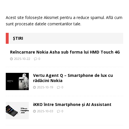
Acest site folosește Akismet pentru a reduce spamul.
Află cum
sunt procesate datele comentariilor tale
.
ȘTIRI
Reîncarnare Nokia Asha sub forma lui HMD Touch 4G
2025-10-22
0
Vertu Agent Q – Smartphone de lux cu
rădăcini Nokia
2025-10-19
0
iKKO între Smartphone și AI Assistant
2025-10-03
0