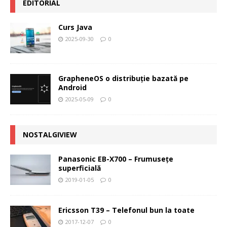
EDITORIAL
Curs Java
2025-09-30
0
GrapheneOS o distribuție bazată pe
Android
2025-05-09
0
NOSTALGIVIEW
Panasonic EB-X700 – Frumuseţe
superficială
2019-01-05
0
Ericsson T39 – Telefonul bun la toate
2017-12-07
0