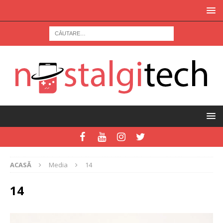
ACASĂ
Media
14
14