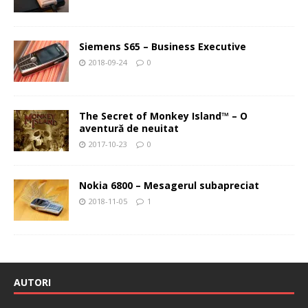
Siemens S65 – Business Executive
2018-09-24
0
The Secret of Monkey Island™ – O
aventură de neuitat
2017-10-23
0
Nokia 6800 – Mesagerul subapreciat
2018-11-05
1
AUTORI