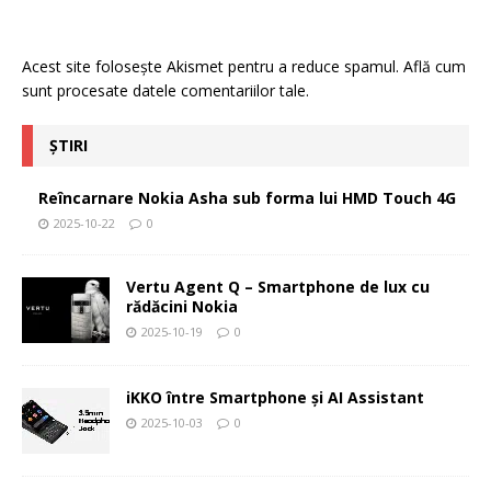
Acest site folosește Akismet pentru a reduce spamul.
Află cum
sunt procesate datele comentariilor tale
.
ȘTIRI
Reîncarnare Nokia Asha sub forma lui HMD Touch 4G
2025-10-22
0
Vertu Agent Q – Smartphone de lux cu
rădăcini Nokia
2025-10-19
0
iKKO între Smartphone și AI Assistant
2025-10-03
0