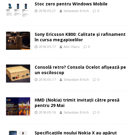
Stoc zero pentru Windows Mobile
2018-05-21
Sebastian Erlich
0
Sony Ericsson K800: Calitate şi rafinament
în cursa megapixelilor
2018-05-17
Alin Olaru
0
Consolă retro? Consola Ocelot afișează pe
un osciloscop
2018-05-17
Sebastian Erlich
0
HMD (Nokia) trimit invitații către presă
pentru 29 Mai
2018-05-16
Sebastian Erlich
0
Specificaţiile noului Nokia X au apărut