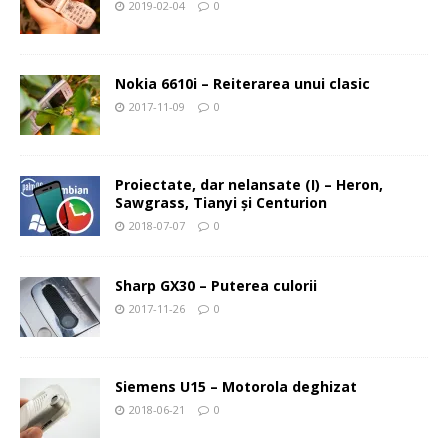
2019-02-04
0
Nokia 6610i – Reiterarea unui clasic
2017-11-09
0
Proiectate, dar nelansate (I) – Heron,
Sawgrass, Tianyi şi Centurion
2018-07-07
0
Sharp GX30 – Puterea culorii
2017-11-26
0
Siemens U15 – Motorola deghizat
2018-06-21
0