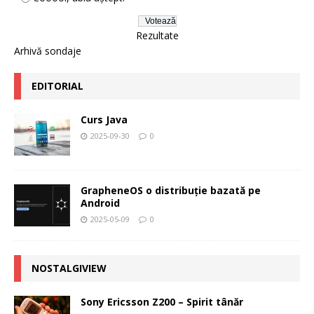
Rezultate
Arhivă sondaje
EDITORIAL
Curs Java
2025-09-30
0
GrapheneOS o distribuție bazată pe
Android
2025-05-09
0
NOSTALGIVIEW
Sony Ericsson Z200 – Spirit tânăr