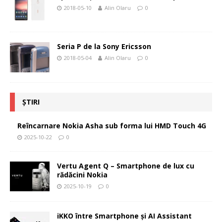
2018-05-10
Alin Olaru
0
Seria P de la Sony Ericsson
2018-05-04
Alin Olaru
0
ȘTIRI
Reîncarnare Nokia Asha sub forma lui HMD Touch 4G
2025-10-22
0
Vertu Agent Q – Smartphone de lux cu
rădăcini Nokia
2025-10-19
0
iKKO între Smartphone și AI Assistant