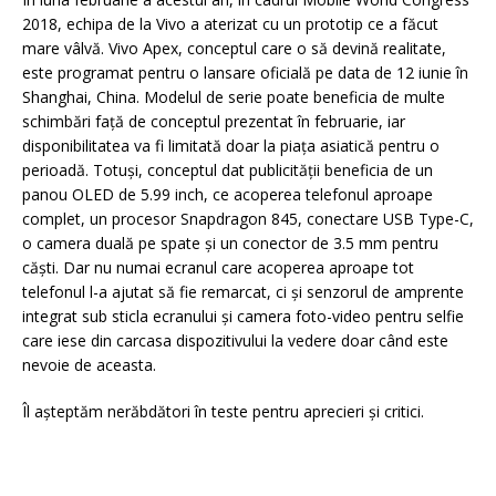
2018, echipa de la Vivo a aterizat cu un prototip ce a făcut
mare vâlvă. Vivo Apex, conceptul care o să devină realitate,
este programat pentru o lansare oficială pe data de 12 iunie în
Shanghai, China. Modelul de serie poate beneficia de multe
schimbări față de conceptul prezentat în februarie, iar
disponibilitatea va fi limitată doar la piața asiatică pentru o
perioadă. Totuși, conceptul dat publicității beneficia de un
panou OLED de 5.99 inch, ce acoperea telefonul aproape
complet, un procesor Snapdragon 845, conectare USB Type-C,
o camera duală pe spate și un conector de 3.5 mm pentru
căști. Dar nu numai ecranul care acoperea aproape tot
telefonul l-a ajutat să fie remarcat, ci și senzorul de amprente
integrat sub sticla ecranului și camera foto-video pentru selfie
care iese din carcasa dispozitivului la vedere doar când este
nevoie de aceasta.
Îl așteptăm nerăbdători în teste pentru aprecieri și critici.