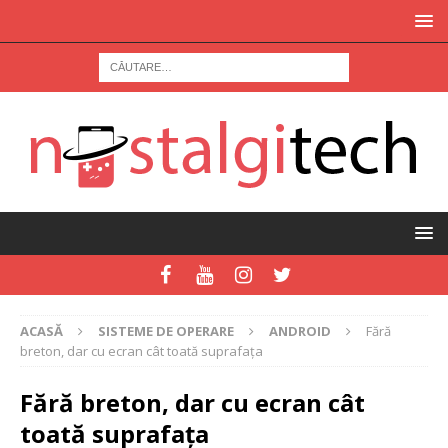
ACASĂ
SISTEME DE OPERARE
ANDROID
Fără
breton, dar cu ecran cât toată suprafața
Fără breton, dar cu ecran cât
toată suprafața