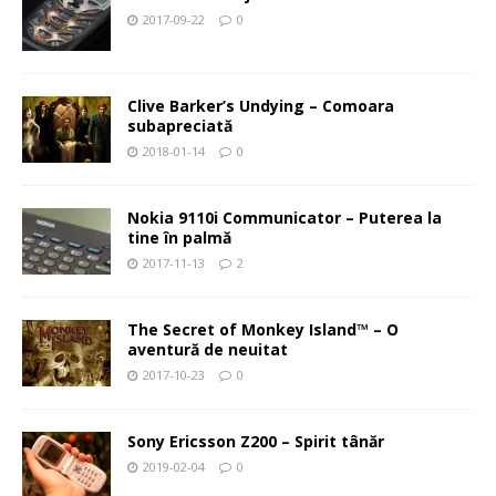
2017-09-22
0
Clive Barker’s Undying – Comoara
subapreciată
2018-01-14
0
Nokia 9110i Communicator – Puterea la
tine în palmă
2017-11-13
2
The Secret of Monkey Island™ – O
aventură de neuitat
2017-10-23
0
Sony Ericsson Z200 – Spirit tânăr
2019-02-04
0