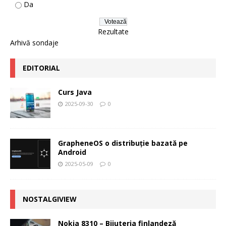
Da
Rezultate
Arhivă sondaje
EDITORIAL
Curs Java
2025-09-30
0
GrapheneOS o distribuție bazată pe
Android
2025-05-09
0
NOSTALGIVIEW
Nokia 8310 – Bijuteria finlandeză