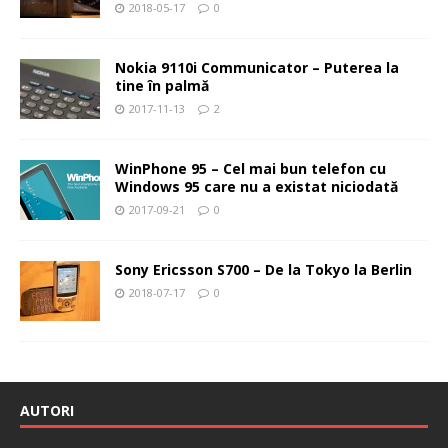
2018-05-17
0
Nokia 9110i Communicator – Puterea la
tine în palmă
2017-11-13
2
WinPhone 95 – Cel mai bun telefon cu
Windows 95 care nu a existat niciodată
2017-09-21
0
Sony Ericsson S700 – De la Tokyo la Berlin
2018-07-17
0
AUTORI