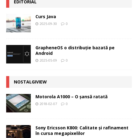
EDITORIAL
Curs Java
2025-09-30
0
GrapheneOS o distribuție bazată pe
Android
2025-05-09
0
NOSTALGIVIEW
Motorola A1000 – O şansă ratată
2018-02-07
0
Sony Ericsson K800: Calitate şi rafinament
în cursa megapixelilor