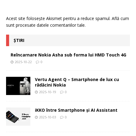
Acest site folosește Akismet pentru a reduce spamul.
Află cum
sunt procesate datele comentariilor tale
.
ȘTIRI
Reîncarnare Nokia Asha sub forma lui HMD Touch 4G
2025-10-22
0
Vertu Agent Q – Smartphone de lux cu
rădăcini Nokia
2025-10-19
0
iKKO între Smartphone și AI Assistant
2025-10-03
0