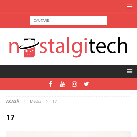
ACASĂ
Media
17
17