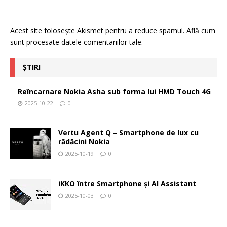
Acest site folosește Akismet pentru a reduce spamul.
Află cum
sunt procesate datele comentariilor tale
.
ȘTIRI
Reîncarnare Nokia Asha sub forma lui HMD Touch 4G
2025-10-22
0
Vertu Agent Q – Smartphone de lux cu
rădăcini Nokia
2025-10-19
0
iKKO între Smartphone și AI Assistant
2025-10-03
0