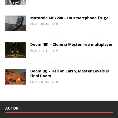
Motorola MPx200 – Un smartphone frugal
2018-04-18
0
Doom (III) – Clone şi Moştenirea multiplayer
2017-10-11
0
Doom (II) – Hell on Earth, Master Levels şi
Final Doom
2017-09-18
0
AUTORI