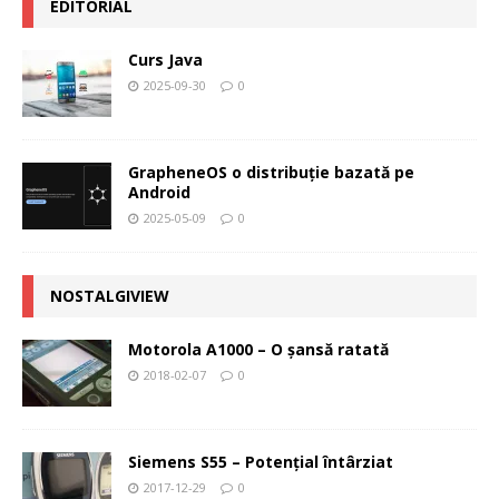
EDITORIAL
Curs Java
2025-09-30
0
GrapheneOS o distribuție bazată pe
Android
2025-05-09
0
NOSTALGIVIEW
Motorola A1000 – O şansă ratată
2018-02-07
0
Siemens S55 – Potenţial întârziat
2017-12-29
0