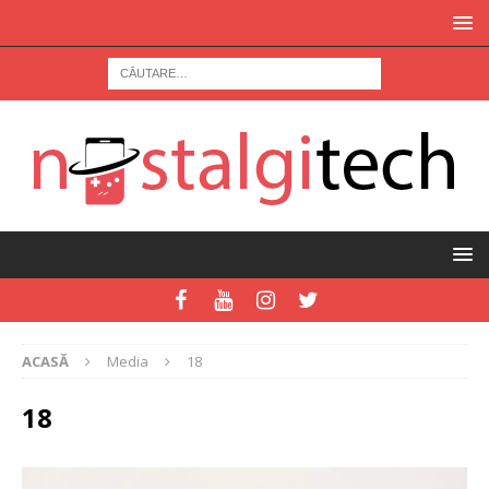
ACASĂ
Media
18
18