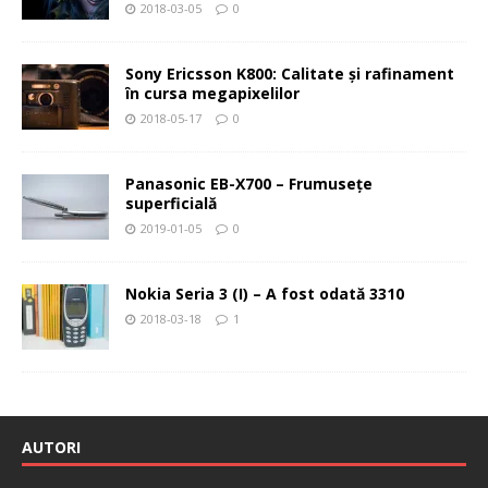
2018-03-05
0
Sony Ericsson K800: Calitate şi rafinament
în cursa megapixelilor
2018-05-17
0
Panasonic EB-X700 – Frumuseţe
superficială
2019-01-05
0
Nokia Seria 3 (I) – A fost odată 3310
2018-03-18
1
AUTORI