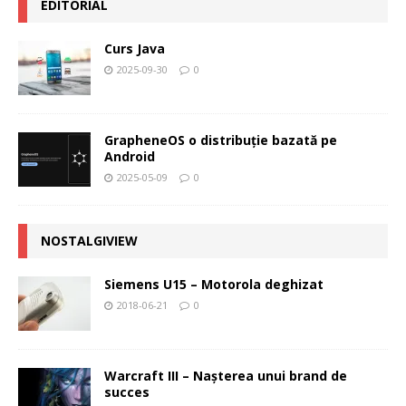
EDITORIAL
Curs Java
2025-09-30
0
GrapheneOS o distribuție bazată pe
Android
2025-05-09
0
NOSTALGIVIEW
Siemens U15 – Motorola deghizat
2018-06-21
0
Warcraft III – Naşterea unui brand de
succes