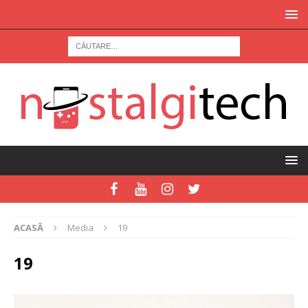
ACASĂ
Media
19
19