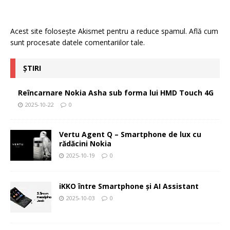
Acest site folosește Akismet pentru a reduce spamul.
Află cum
sunt procesate datele comentariilor tale
.
ȘTIRI
Reîncarnare Nokia Asha sub forma lui HMD Touch 4G
2025-10-22
0
Vertu Agent Q – Smartphone de lux cu
rădăcini Nokia
2025-10-19
0
iKKO între Smartphone și AI Assistant
2025-10-03
0