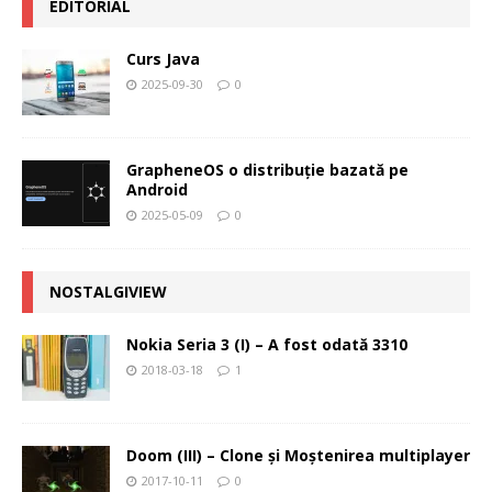
EDITORIAL
Curs Java
2025-09-30
0
GrapheneOS o distribuție bazată pe
Android
2025-05-09
0
NOSTALGIVIEW
Nokia Seria 3 (I) – A fost odată 3310
2018-03-18
1
Doom (III) – Clone şi Moştenirea multiplayer
2017-10-11
0