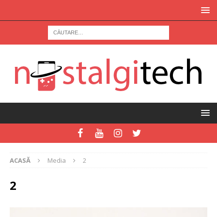
ACASĂ
Media
2
2