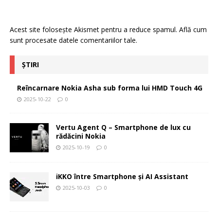
Acest site folosește Akismet pentru a reduce spamul.
Află cum
sunt procesate datele comentariilor tale
.
ȘTIRI
Reîncarnare Nokia Asha sub forma lui HMD Touch 4G
2025-10-22
0
Vertu Agent Q – Smartphone de lux cu
rădăcini Nokia
2025-10-19
0
iKKO între Smartphone și AI Assistant
2025-10-03
0