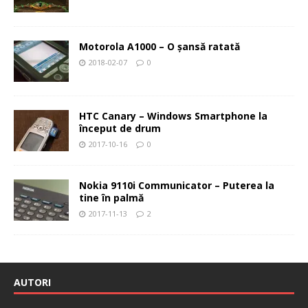
Motorola A1000 – O şansă ratată
2018-02-07
0
HTC Canary – Windows Smartphone la
început de drum
2017-10-16
0
Nokia 9110i Communicator – Puterea la
tine în palmă
2017-11-13
2
AUTORI