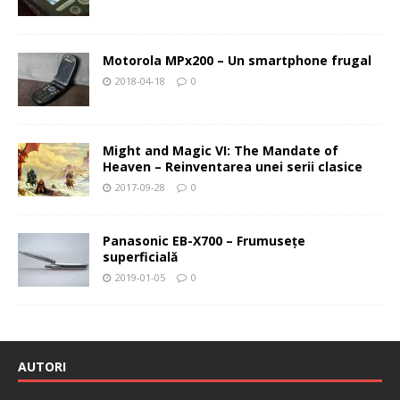
Motorola MPx200 – Un smartphone frugal
2018-04-18
0
Might and Magic VI: The Mandate of
Heaven – Reinventarea unei serii clasice
2017-09-28
0
Panasonic EB-X700 – Frumuseţe
superficială
2019-01-05
0
AUTORI