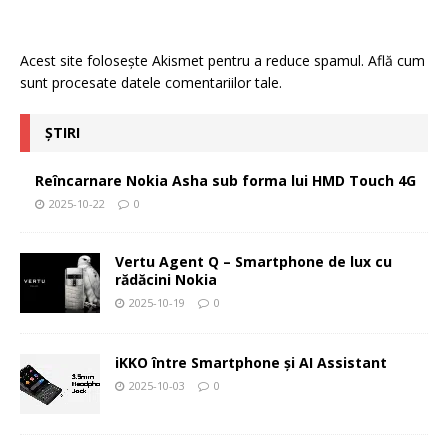
Acest site folosește Akismet pentru a reduce spamul.
Află cum
sunt procesate datele comentariilor tale
.
ȘTIRI
Reîncarnare Nokia Asha sub forma lui HMD Touch 4G
2025-10-22
0
Vertu Agent Q – Smartphone de lux cu
rădăcini Nokia
2025-10-19
0
iKKO între Smartphone și AI Assistant
2025-10-03
0