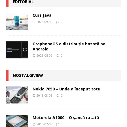
EDITORIAL
Curs Java
2025-09-30
0
GrapheneOS o distribuție bazată pe
Android
2025-05-09
0
NOSTALGIVIEW
Nokia 7650 – Unde a început totul
2018-08-08
0
Motorola A1000 – O şansă ratată
2018-02-07
0