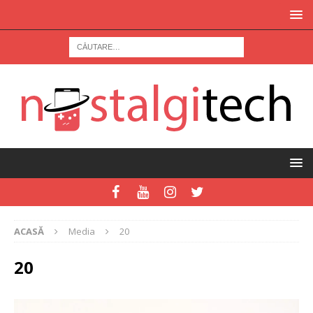
ACASĂ
Media
20
20