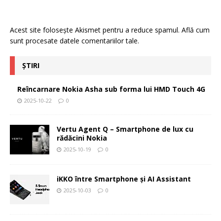
Acest site folosește Akismet pentru a reduce spamul.
Află cum
sunt procesate datele comentariilor tale
.
ȘTIRI
Reîncarnare Nokia Asha sub forma lui HMD Touch 4G
2025-10-22
0
Vertu Agent Q – Smartphone de lux cu
rădăcini Nokia
2025-10-19
0
iKKO între Smartphone și AI Assistant
2025-10-03
0