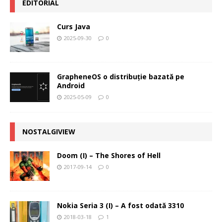
EDITORIAL
Curs Java
2025-09-30
0
GrapheneOS o distribuție bazată pe
Android
2025-05-09
0
NOSTALGIVIEW
Doom (I) – The Shores of Hell
2017-09-14
0
Nokia Seria 3 (I) – A fost odată 3310
2018-03-18
1