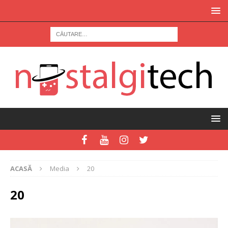
ACASĂ
Media
20
20