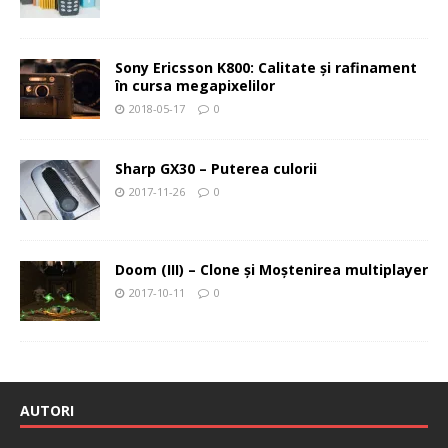
Sony Ericsson K800: Calitate şi rafinament
în cursa megapixelilor
2018-05-17
0
Sharp GX30 – Puterea culorii
2017-11-26
0
Doom (III) – Clone şi Moştenirea multiplayer
2017-10-11
0
AUTORI