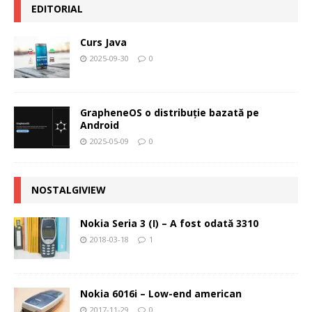
EDITORIAL
Curs Java
2025-09-30
0
GrapheneOS o distribuție bazată pe
Android
2025-05-09
0
NOSTALGIVIEW
Nokia Seria 3 (I) – A fost odată 3310
2018-03-18
1
Nokia 6016i – Low-end american
2017-11-29
0