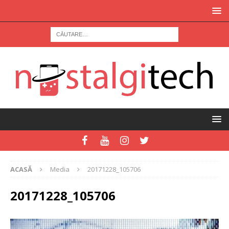
ACASĂ
Media
20171228_105706
20171228_105706