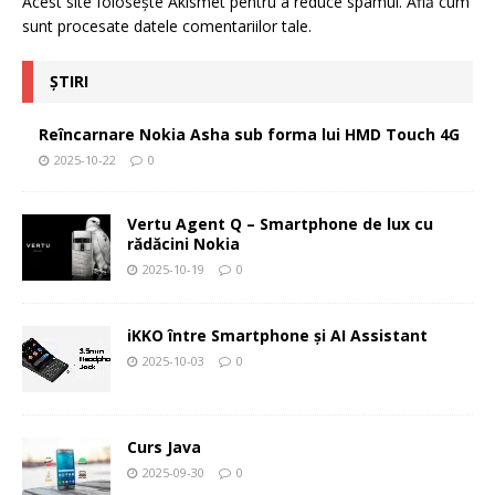
Acest site folosește Akismet pentru a reduce spamul.
Află cum
sunt procesate datele comentariilor tale
.
ȘTIRI
Reîncarnare Nokia Asha sub forma lui HMD Touch 4G
2025-10-22
0
Vertu Agent Q – Smartphone de lux cu
rădăcini Nokia
2025-10-19
0
iKKO între Smartphone și AI Assistant
2025-10-03
0
Curs Java
2025-09-30
0