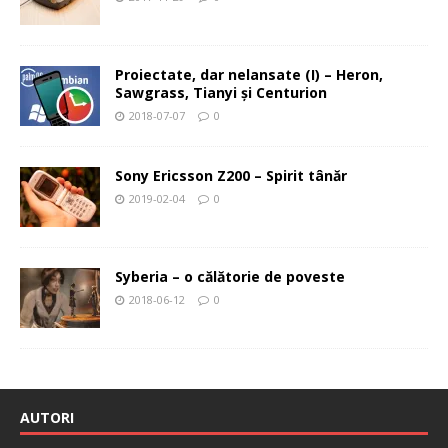
Proiectate, dar nelansate (I) – Heron,
Sawgrass, Tianyi şi Centurion
2018-07-07
0
Sony Ericsson Z200 – Spirit tânăr
2019-02-04
0
Syberia – o călătorie de poveste
2018-06-12
0
AUTORI