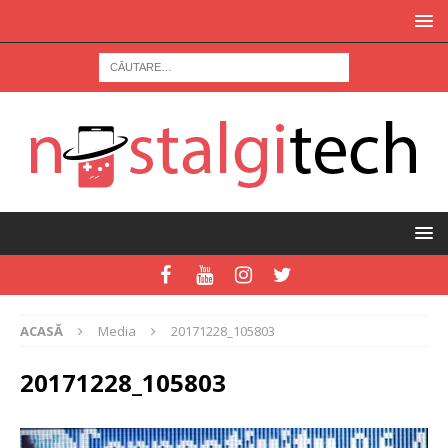
ACASĂ
Media
20171228_105803
20171228_105803