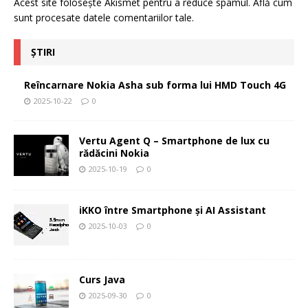
Acest site folosește Akismet pentru a reduce spamul.
Află cum
sunt procesate datele comentariilor tale
.
ȘTIRI
Reîncarnare Nokia Asha sub forma lui HMD Touch 4G
2025-10-22
0
Vertu Agent Q – Smartphone de lux cu
rădăcini Nokia
2025-10-19
0
iKKO între Smartphone și AI Assistant
2025-10-03
0
Curs Java
2025-09-30
0