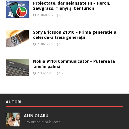
Proiectate, dar nelansate (I) – Heron,
Sawgrass, Tianyi şi Centurion
2018-07-07
0
Sony Ericsson Z1010 – Prima generaţie a
celei de-a treia generaţii
2018-12-09
0
Nokia 9110i Communicator – Puterea la
tine în palmă
2017-11-13
2
AUTORI
ALIN OLARU
175 articole publicate