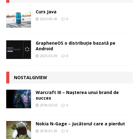
Curs Java
2025-09-30
0
GrapheneOS o distribuție bazată pe
Android
2025-05-09
0
NOSTALGIVIEW
Warcraft III – Naşterea unui brand de
succes
2018-03-05
0
Nokia N-Gage – Jucătorul care a pierdut
2018-01-20
0