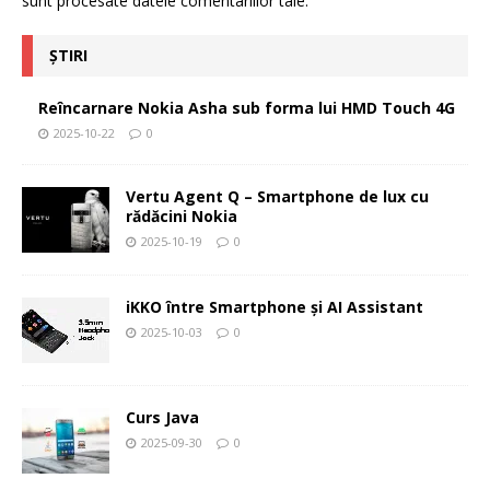
sunt procesate datele comentariilor tale
.
ȘTIRI
Reîncarnare Nokia Asha sub forma lui HMD Touch 4G
2025-10-22
0
Vertu Agent Q – Smartphone de lux cu
rădăcini Nokia
2025-10-19
0
iKKO între Smartphone și AI Assistant
2025-10-03
0
Curs Java
2025-09-30
0