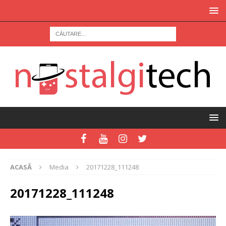
ACASĂ
Media
20171228_111248
20171228_111248