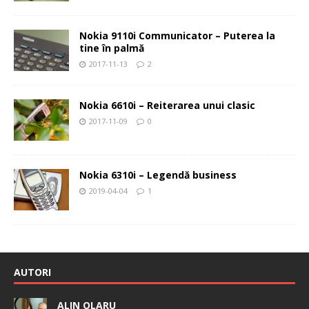
Nokia 9110i Communicator – Puterea la
tine în palmă
2017-11-13
2
Nokia 6610i – Reiterarea unui clasic
2017-11-09
0
Nokia 6310i – Legendă business
2019-04-04
1
AUTORI
ALIN OLARU