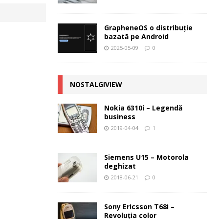
GrapheneOS o distribuție
bazată pe Android
2025-05-09
0
NOSTALGIVIEW
Nokia 6310i – Legendă
business
2019-04-04
1
Siemens U15 – Motorola
deghizat
2018-06-21
0
Sony Ericsson T68i –
Revoluţia color