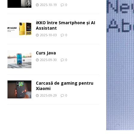
2025-10-19
0
iKKO între Smartphone și AI
Assistant
2025-10-03
0
Curs Java
2025-09-30
0
Carcasă de gaming pentru
Xiaomi
2025-09-29
0