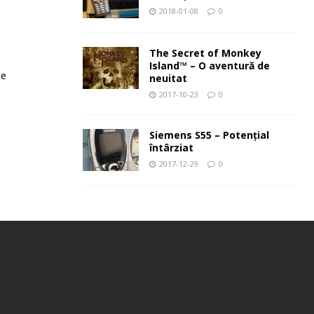
2018-01-08
0
The Secret of Monkey
Island™ – O aventură de
le
neuitat
2017-10-23
0
Siemens S55 – Potenţial
întârziat
2017-12-29
0