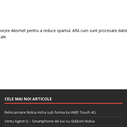
losește Akismet pentru a reduce spamul.
Află cum sunt procesate date
tale
.
CELE MAI NOI ARTICOLE
Reîncarnare Nokia Asha sub forma lui HMD Touch 4G
Vertu Agent Q – Smartphone de lux cu rădăcini Nokia