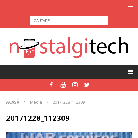
ACASĂ
Media
20171228_112309
20171228_112309