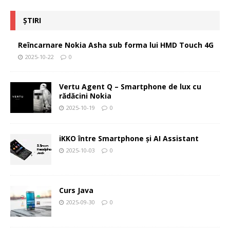
ȘTIRI
Reîncarnare Nokia Asha sub forma lui HMD Touch 4G
2025-10-22
0
Vertu Agent Q – Smartphone de lux cu
rădăcini Nokia
2025-10-19
0
iKKO între Smartphone și AI Assistant
2025-10-03
0
Curs Java
2025-09-30
0