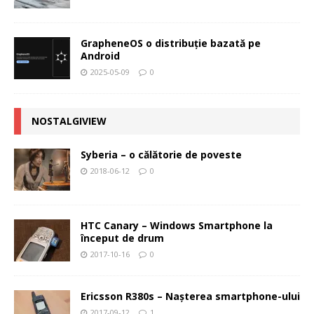
GrapheneOS o distribuție bazată pe
Android
2025-05-09
0
NOSTALGIVIEW
Syberia – o călătorie de poveste
2018-06-12
0
HTC Canary – Windows Smartphone la
început de drum
2017-10-16
0
Ericsson R380s – Naşterea smartphone-ului
2017-09-12
1