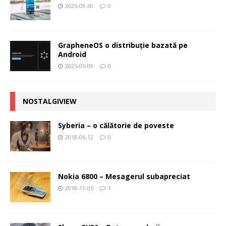
2025-09-30
0
GrapheneOS o distribuție bazată pe
Android
2025-05-09
0
NOSTALGIVIEW
Syberia – o călătorie de poveste
2018-06-12
0
Nokia 6800 – Mesagerul subapreciat
2018-11-05
1