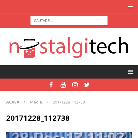
ACASĂ
Media
20171228_112738
20171228_112738