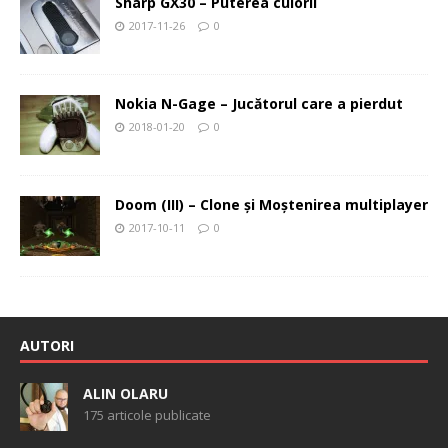
Sharp GX30 – Puterea culorii
2017-11-26
0
Nokia N-Gage – Jucătorul care a pierdut
2018-01-20
0
Doom (III) – Clone şi Moştenirea multiplayer
2017-10-11
0
AUTORI
ALIN OLARU
175 articole publicate