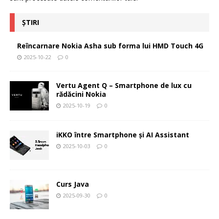
ȘTIRI
Reîncarnare Nokia Asha sub forma lui HMD Touch 4G
2025-10-22
0
Vertu Agent Q – Smartphone de lux cu
rădăcini Nokia
2025-10-19
0
iKKO între Smartphone și AI Assistant
2025-10-03
0
Curs Java
2025-09-30
0